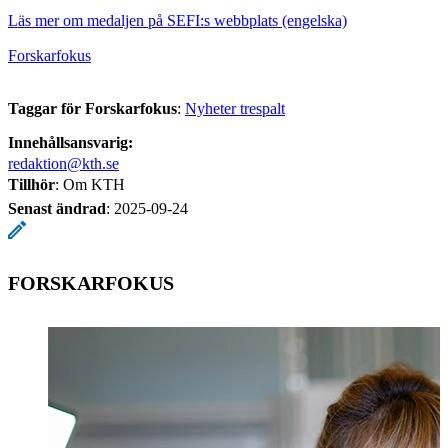
Läs mer om medaljen på SEFI:s webbplats (engelska)
Forskarfokus
Taggar för Forskarfokus
:
Nyheter trespalt
Innehållsansvarig:
redaktion@kth.se
Tillhör
: Om KTH
Senast ändrad
:
2025-09-24
FORSKARFOKUS