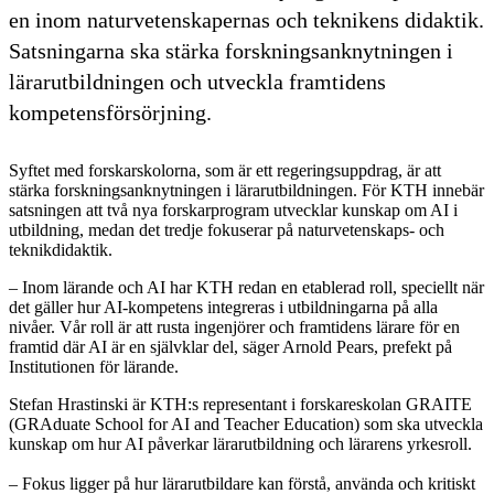
en inom naturvetenskapernas och teknikens didaktik.
Satsningarna ska stärka forskningsanknytningen i
lärarutbildningen och utveckla framtidens
kompetensförsörjning.
Syftet med forskarskolorna, som är ett regeringsuppdrag, är att
stärka forskningsanknytningen i lärarutbildningen. För KTH innebär
satsningen att två nya forskarprogram utvecklar kunskap om AI i
utbildning, medan det tredje fokuserar på naturvetenskaps- och
teknikdidaktik.
– Inom lärande och AI har KTH redan en etablerad roll, speciellt när
det gäller hur AI-kompetens integreras i utbildningarna på alla
nivåer. Vår roll är att rusta ingenjörer och framtidens lärare för en
framtid där AI är en självklar del, säger Arnold Pears, prefekt på
Institutionen för lärande.
Stefan Hrastinski är KTH:s representant i forskareskolan GRAITE
(GRAduate School for AI and Teacher Education) som ska utveckla
kunskap om hur AI påverkar lärarutbildning och lärarens yrkesroll.
– Fokus ligger på hur lärarutbildare kan förstå, använda och kritiskt