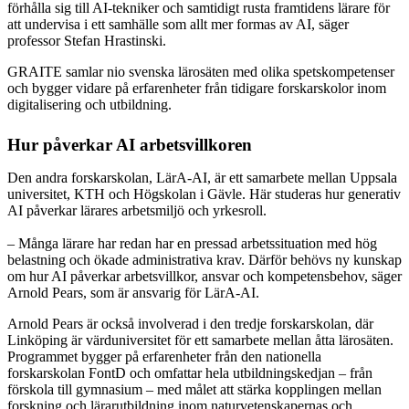
förhålla sig till AI-tekniker och samtidigt rusta framtidens lärare för
att undervisa i ett samhälle som allt mer formas av AI, säger
professor Stefan Hrastinski.
GRAITE samlar nio svenska lärosäten med olika spetskompetenser
och bygger vidare på erfarenheter från tidigare forskarskolor inom
digitalisering och utbildning.
Hur påverkar AI arbetsvillkoren
Den andra forskarskolan, LärA-AI, är ett samarbete mellan Uppsala
universitet, KTH och Högskolan i Gävle. Här studeras hur generativ
AI påverkar lärares arbetsmiljö och yrkesroll.
– Många lärare har redan har en pressad arbetssituation med hög
belastning och ökade administrativa krav. Därför behövs ny kunskap
om hur AI påverkar arbetsvillkor, ansvar och kompetensbehov, säger
Arnold Pears, som är ansvarig för LärA-AI.
Arnold Pears är också involverad i den tredje forskarskolan, där
Linköping är värduniversitet för ett samarbete mellan åtta lärosäten.
Programmet bygger på erfarenheter från den nationella
forskarskolan FontD och omfattar hela utbildningskedjan – från
förskola till gymnasium – med målet att stärka kopplingen mellan
forskning och lärarutbildning inom naturvetenskapernas och