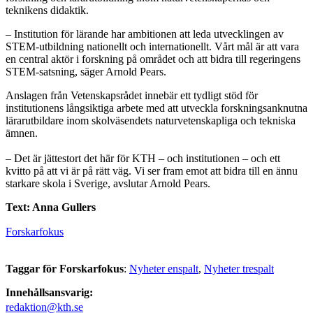
teknikens didaktik.
– Institution för lärande har ambitionen att leda utvecklingen av
STEM-utbildning nationellt och internationellt. Vårt mål är att vara
en central aktör i forskning på området och att bidra till regeringens
STEM-satsning, säger Arnold Pears.
Anslagen från Vetenskapsrådet innebär ett tydligt stöd för
institutionens långsiktiga arbete med att utveckla forskningsanknutna
lärarutbildare inom skolväsendets naturvetenskapliga och tekniska
ämnen.
– Det är jättestort det här för KTH – och institutionen – och ett
kvitto på att vi är på rätt väg. Vi ser fram emot att bidra till en ännu
starkare skola i Sverige, avslutar Arnold Pears.
Text: Anna Gullers
Forskarfokus
Taggar för Forskarfokus
:
Nyheter enspalt
Nyheter trespalt
Innehållsansvarig:
redaktion@kth.se