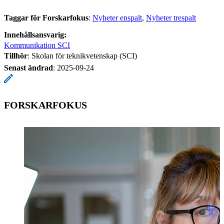
Taggar för Forskarfokus
:
Nyheter enspalt
Nyheter trespalt
Innehållsansvarig:
Kommunikation SCI
Tillhör
: Skolan för teknikvetenskap (SCI)
Senast ändrad
:
2025-09-24
FORSKARFOKUS