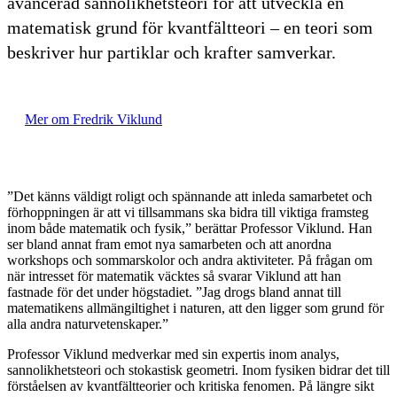
avancerad sannolikhetsteori för att utveckla en
matematisk grund för kvantfältteori – en teori som
beskriver hur partiklar och krafter samverkar.
Mer om Fredrik Viklund
”Det känns väldigt roligt och spännande att inleda samarbetet och
förhoppningen är att vi tillsammans ska bidra till viktiga framsteg
inom både matematik och fysik,” berättar Professor Viklund. Han
ser bland annat fram emot nya samarbeten och att anordna
workshops och sommarskolor och andra aktiviteter. På frågan om
när intresset för matematik väcktes så svarar Viklund att han
fastnade för det under högstadiet. ”Jag drogs bland annat till
matematikens allmängiltighet i naturen, att den ligger som grund för
alla andra naturvetenskaper.”
Professor Viklund medverkar med sin expertis inom analys,
sannolikhetsteori och stokastisk geometri. Inom fysiken bidrar det till
förståelsen av kvantfältteorier och kritiska fenomen. På längre sikt