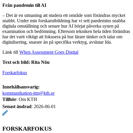
Från pandemin till AI
– Det är en utmaning att studera ett område som förändras mycket
snabbt. Under min forskarutbildning har vi sett pandemins snabba
digitala omställning och senare hur AI börjat påverka synen på
examination och bedömning. Eftersom tekniken hela tiden förändras
har det varit viktigt att fokusera på hur lärare tänker och talar om
digitalisering, snarare än på specifika verktyg, avslutar Ida.
Länk till
When Assessment Goes Digital
Text och bild: Rita Nõu
Forskarfokus
Innehållsansvarig:
kommunikation-itm@kth.se
Tillhör
: Om KTH
Senast ändrad
:
2026-06-01
FORSKARFOKUS