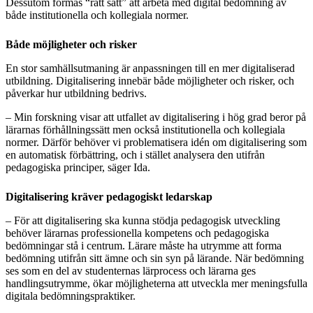
Dessutom formas “rätt sätt” att arbeta med digital bedömning av
både institutionella och kollegiala normer.
Både möjligheter och risker
En stor samhällsutmaning är anpassningen till en mer digitaliserad
utbildning. Digitalisering innebär både möjligheter och risker, och
påverkar hur utbildning bedrivs.
– Min forskning visar att utfallet av digitalisering i hög grad beror på
lärarnas förhållningssätt men också institutionella och kollegiala
normer. Därför behöver vi problematisera idén om digitalisering som
en automatisk förbättring, och i stället analysera den utifrån
pedagogiska principer, säger Ida.
Digitalisering kräver pedagogiskt ledarskap
– För att digitalisering ska kunna stödja pedagogisk utveckling
behöver lärarnas professionella kompetens och pedagogiska
bedömningar stå i centrum. Lärare måste ha utrymme att forma
bedömning utifrån sitt ämne och sin syn på lärande. När bedömning
ses som en del av studenternas lärprocess och lärarna ges
handlingsutrymme, ökar möjligheterna att utveckla mer meningsfulla
digitala bedömningspraktiker.