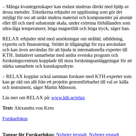
– Många kvantegenskaper kan endast studeras direkt med hjälp av
dessa metoder. Teknikerna erbjuder en upplösning som gör det
möjligt för oss att unikt studera material och komponenter på atomär
eller till och med subatomär skala, under extrema förhållanden som
ultra-låga temperaturer, höga magnetfält och höga tryck, säger han.
RELAX erbjuder stöd med ansökningar om stråltid, utbildning,
expertis och finansiering. Stödet är tillgängligt för nya användare
och kan även användas för att bjuda in internationella experter till
KTH. Initiativet samarbetar med andra svenska program och
forskningscentrum kopplade till stora forskningsanläggningar för att
stärka samarbete och kunskapsutbyte.
– RELAX kopplar också samman forskare med KTH-experter som
kan ge råd om allt från ett projekts genomförbarhet till val av källa
och instrument, säger Martin Månsson.
Läs mer om RELAX på:
www.kth.se/relax
Text:
Alexandra von Kern
Forskarfokus
Taggar för Forskarfokus
:
Nyheter trespalt
Nyheter enspalt