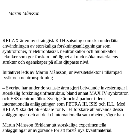
Martin Månsson
RELAX är en ny strategisk KTH-satsning som ska underlätta
användningen av storskaliga forskningsanläggningar som
synkrotroner, frielektronlasrar, neutronkällor och muonkällor –
tekniker som ger forskare möjlighet att undersöka materialens
struktur och egenskaper på allra djupaste nivå.
Initiativet leds av Martin Månsson, universitetslektor i tillämpad
fysik och neutronspridning.
– Sverige har under de senaste åren gjort betydande investeringar i
storskalig forskningsinfrastruktur, bland annat MAX IV-synkrotron
och ESS neutronkällor. Sverige är också partner i flera
internationella anläggningar, som PETRA III, ISIS och ILL. Med
RELAX ska det bli enklare för KTH-forskare att använda dessa
anläggningar och att delta i internationella samarbeten, säger han.
Martin Månsson förklarar att storskaliga experimentella
anläggningar är avgörande för att förstå nya kvantmaterial.