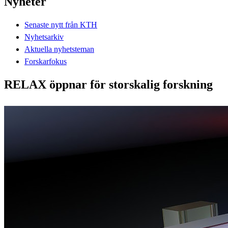
Nyheter
Senaste nytt från KTH
Nyhetsarkiv
Aktuella nyhetsteman
Forskarfokus
RELAX öppnar för storskalig forskning