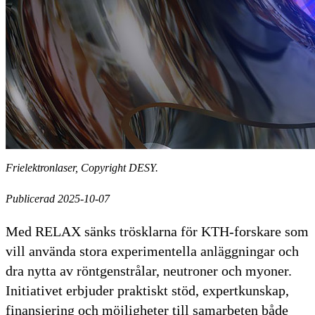
Frielektronlaser, Copyright DESY.
Publicerad 2025-10-07
Med RELAX sänks trösklarna för KTH-forskare som
vill använda stora experimentella anläggningar och
dra nytta av röntgenstrålar, neutroner och myoner.
Initiativet erbjuder praktiskt stöd, expertkunskap,
finansiering och möjligheter till samarbeten både