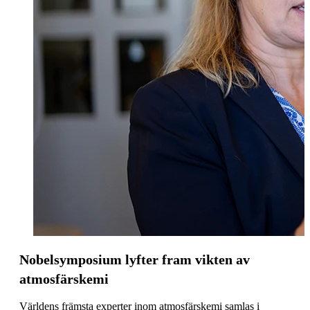
Nobelsymposium lyfter fram vikten av
atmosfärskemi
Världens främsta experter inom atmosfärskemi samlas i