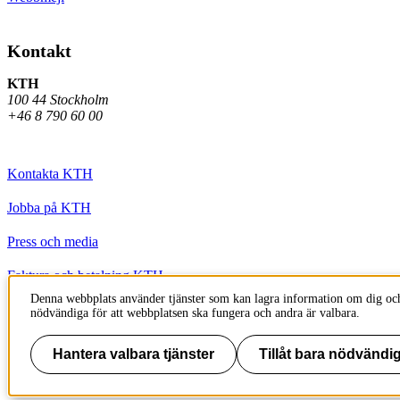
Kontakt
KTH
100 44 Stockholm
+46 8 790 60 00
Kontakta KTH
Jobba på KTH
Press och media
Faktura och betalning KTH
Denna webbplats använder tjänster som kan lagra information om dig och
Om KTH:s webbplatser
nödvändiga för att webbplatsen ska fungera och andra är valbara.
Tillgänglighetsredogörelse
Hantera valbara tjänster
Tillåt bara nödvändig
Till sidans topp