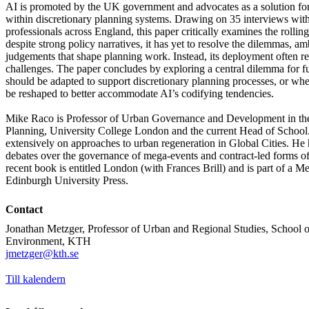
AI is promoted by the UK government and advocates as a solution for 
within discretionary planning systems. Drawing on 35 interviews wit
professionals across England, this paper critically examines the rollin
despite strong policy narratives, it has yet to resolve the dilemmas, am
judgements that shape planning work. Instead, its deployment often re
challenges. The paper concludes by exploring a central dilemma for f
should be adapted to support discretionary planning processes, or whe
be reshaped to better accommodate AI’s codifying tendencies.
Mike Raco is Professor of Urban Governance and Development in the 
Planning, University College London and the current Head of Schoo
extensively on approaches to urban regeneration in Global Cities. He 
debates over the governance of mega-events and contract-led forms of
recent book is entitled London (with Frances Brill) and is part of a Me
Edinburgh University Press.
Contact
Jonathan Metzger, Professor of Urban and Regional Studies, School of
Environment, KTH
​​​​​​​jmetzger@kth.se
​​​​​​​
Till kalendern