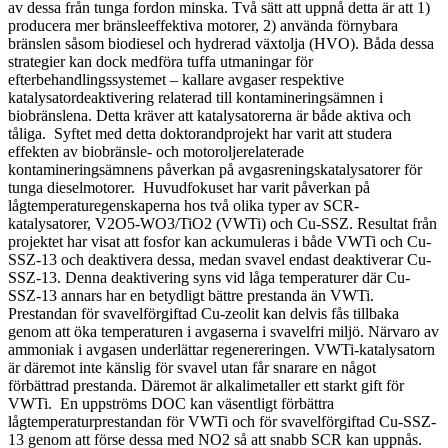
av dessa från tunga fordon minska. Två sätt att uppnå detta är att 1)
producera mer bränsleeffektiva motorer, 2) använda förnybara
bränslen såsom biodiesel och hydrerad växtolja (HVO). Båda dessa
strategier kan dock medföra tuffa utmaningar för
efterbehandlingssystemet – kallare avgaser respektive
katalysatordeaktivering relaterad till kontamineringsämnen i
biobränslena. Detta kräver att katalysatorerna är både aktiva och
tåliga. Syftet med detta doktorandprojekt har varit att studera
effekten av biobränsle- och motoroljerelaterade
kontamineringsämnens påverkan på avgasreningskatalysatorer för
tunga dieselmotorer. Huvudfokuset har varit påverkan på
lågtemperaturegenskaperna hos två olika typer av SCR-
katalysatorer, V2O5-WO3/TiO2 (VWTi) och Cu-SSZ. Resultat från
projektet har visat att fosfor kan ackumuleras i både VWTi och Cu-
SSZ-13 och deaktivera dessa, medan svavel endast deaktiverar Cu-
SSZ-13. Denna deaktivering syns vid låga temperaturer där Cu-
SSZ-13 annars har en betydligt bättre prestanda än VWTi.
Prestandan för svavelförgiftad Cu-zeolit kan delvis fås tillbaka
genom att öka temperaturen i avgaserna i svavelfri miljö. Närvaro av
ammoniak i avgasen underlättar regenereringen. VWTi-katalysatorn
är däremot inte känslig för svavel utan får snarare en något
förbättrad prestanda. Däremot är alkalimetaller ett starkt gift för
VWTi. En uppströms DOC kan väsentligt förbättra
lågtemperaturprestandan för VWTi och för svavelförgiftad Cu-SSZ-
13 genom att förse dessa med NO2 så att snabb SCR kan uppnås.