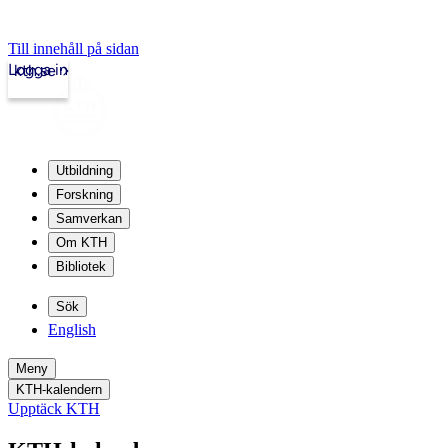
Till innehåll på sidan
Logga in
kth.se
Utbildning
Forskning
Samverkan
Om KTH
Bibliotek
Sök
English
Meny
KTH-kalendern
Upptäck KTH