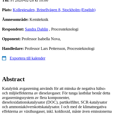
Tid:
Fr 2020-02-28 kl 10.00
Plats:
Kollegiesalen, Brinellvägen 8, Stockholm (English)
Ämnesområde:
Kemiteknik
Respondent:
Sandra Dahlin
, Processteknologi
Opponent:
Professor Isabella Nova,
Handledare:
Professor Lars Pettersson, Processteknologi
Exportera till kalender
Abstract
Katalytisk avgasrening används för att minska de negativa hälso-
och miljöeffekterna av dieselavgaser. För tunga lastbilar består detta
avgasreningssystem av flera komponenter,
dieseloxidationskatalysator (DOC), partikelfilter, SCR-katalysator
och ammoniaköverskottskatalysator. I och med de klimatnegativa
effekterna av växthusgaser, inkl. koldioxid, måste även emissionerna