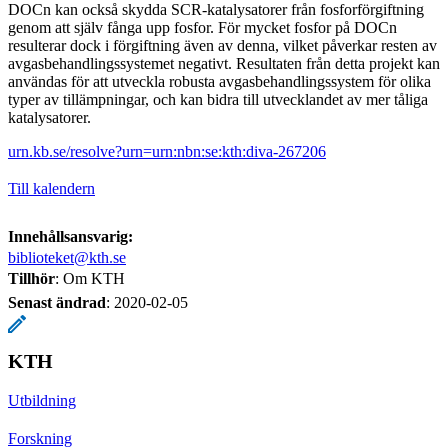
DOCn kan också skydda SCR-katalysatorer från fosforförgiftning
genom att själv fånga upp fosfor. För mycket fosfor på DOCn
resulterar dock i förgiftning även av denna, vilket påverkar resten av
avgasbehandlingssystemet negativt. Resultaten från detta projekt kan
användas för att utveckla robusta avgasbehandlingssystem för olika
typer av tillämpningar, och kan bidra till utvecklandet av mer tåliga
katalysatorer.
urn.kb.se/resolve?urn=urn:nbn:se:kth:diva-267206
Till kalendern
Innehållsansvarig:
biblioteket@kth.se
Tillhör
: Om KTH
Senast ändrad
:
2020-02-05
KTH
Utbildning
Forskning