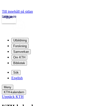
Till innehåll på sidan
Logga in
kth.se
Utbildning
Forskning
Samverkan
Om KTH
Bibliotek
Sök
English
Meny
KTH-kalendern
Upptäck KTH