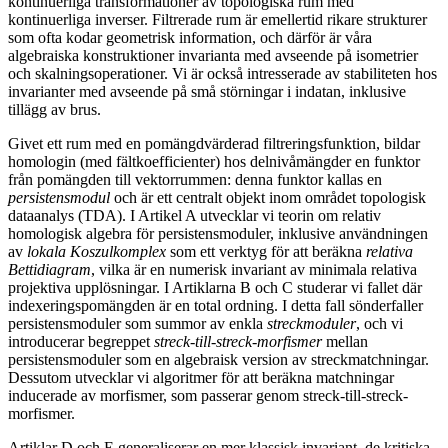
kontinuerliga transformationer av topologiska rum med
kontinuerliga inverser. Filtrerade rum är emellertid rikare strukturer
som ofta kodar geometrisk information, och därför är våra
algebraiska konstruktioner invarianta med avseende på isometrier
och skalningsoperationer. Vi är också intresserade av stabiliteten hos
invarianter med avseende på små störningar i indatan, inklusive
tillägg av brus.
Givet ett rum med en pomängdvärderad filtreringsfunktion, bildar
homologin (med fältkoefficienter) hos delnivåmängder en funktor
från pomängden till vektorrummen: denna funktor kallas en
persistensmodul
och är ett centralt objekt inom området topologisk
dataanalys (TDA). I Artikel A utvecklar vi teorin om relativ
homologisk algebra för persistensmoduler, inklusive användningen
av
lokala Koszulkomplex
som ett verktyg för att beräkna
relativa
Bettidiagram
, vilka är en numerisk invariant av minimala relativa
projektiva upplösningar. I Artiklarna B och C studerar vi fallet där
indexeringspomängden är en total ordning. I detta fall sönderfaller
persistensmoduler som summor av enkla
streckmoduler
, och vi
introducerar begreppet
streck-till-streck-morfismer
mellan
persistensmoduler som en algebraisk version av streckmatchningar.
Dessutom utvecklar vi algoritmer för att beräkna matchningar
inducerade av morfismer, som passerar genom streck-till-streck-
morfismer.
Artiklar D och E generaliserar en mer klassisk invariant, de kritiska