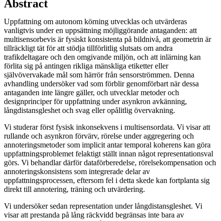
Abstract
Uppfattning om autonom körning utvecklas och utvärderas
vanligtvis under en uppsättning möjliggörande antaganden: att
multisensorbevis är fysiskt konsistenta på bildnivå, att geometrin är
tillräckligt tät för att stödja tillförlitlig slutsats om andra
trafikdeltagare och den omgivande miljön, och att inlärning kan
förlita sig på antingen rikliga mänskliga etiketter eller
självövervakade mål som härrör från sensorströmmen. Denna
avhandling undersöker vad som förblir genomförbart när dessa
antaganden inte längre gäller, och utvecklar metoder och
designprinciper för uppfattning under asynkron avkänning,
långdistansgleshet och svag eller opålitlig övervakning.
Vi studerar först fysisk inkonsekvens i multisensordata. Vi visar att
rullande och asynkron förvärv, rörelse under aggregering och
annoteringsmetoder som implicit antar temporal koherens kan göra
uppfattningsproblemet felaktigt ställt innan något representationsval
görs. Vi behandlar därför dataförberedelse, rörelsekompensation och
annoteringskonsistens som integrerade delar av
uppfattningsprocessen, eftersom fel i detta skede kan fortplanta sig
direkt till annotering, träning och utvärdering.
Vi undersöker sedan representation under långdistansgleshet. Vi
visar att prestanda på lång räckvidd begränsas inte bara av