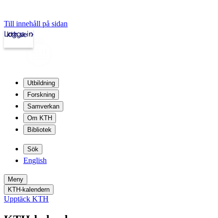
Till innehåll på sidan
Logga in
kth.se
Utbildning
Forskning
Samverkan
Om KTH
Bibliotek
Sök
English
Meny
KTH-kalendern
Upptäck KTH