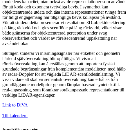
modellens kapacitet, utan också av de representationer som används
för att koda och exponera tvetydiga bevis. I synnerhet kan
objektcentrerade utdata och täta interna representationer tvinga fram
för tidigt engagemang när tillgängliga bevis kollapsar på avstånd.
För att studera detta presenterar vi resultat om 3D-objektdetektering
på lång räckvidd och gles scenflöde på lång räckvidd, vilket visar
både gränserna för objektcentrerad perception under svag
observerbarhet och värdet av rörelsecentrerad uppskattning när
avståndet ökar.
Slutligen studerar vi inlärningssignaler när etiketter och geometri-
härledd självövervakning blir opålitliga. Vi visar att
rörelseövervakning kan återställas genom att importera fysiskt
grundade begränsningar från komplementära modaliteter, med hjälp
av radar-Doppler för att vägleda LiDAR-scenflödesinlärning. Vi
visar vidare att skalbar semantisk övervakning kan erhållas från
grundläggande modellprior genom läroplanbaserad syntetisk-till-
real-anpassning, som förankrar språkanpassade representationer till
verkliga LiDAR-egenskaper.
Link to DiVA
Till kalendern
Innehållsansvarig: