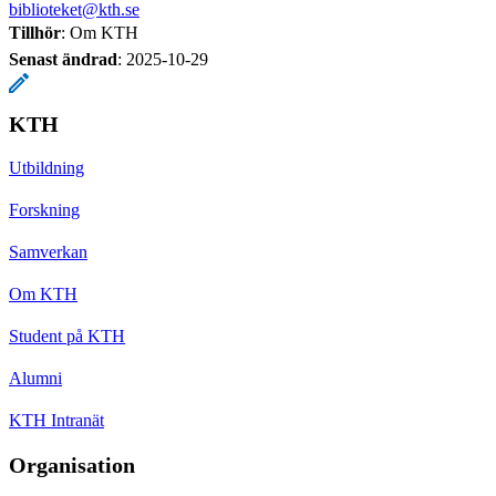
biblioteket@kth.se
Tillhör
: Om KTH
Senast ändrad
:
2025-10-29
KTH
Utbildning
Forskning
Samverkan
Om KTH
Student på KTH
Alumni
KTH Intranät
Organisation