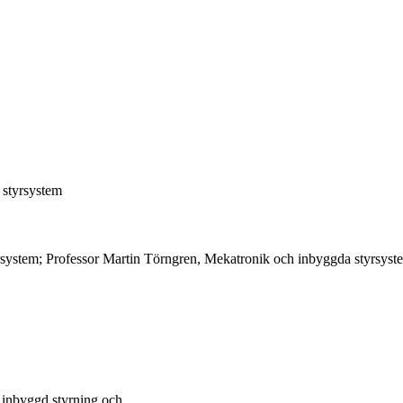
 styrsystem
system; Professor Martin Törngren, Mekatronik och inbyggda styrsyst
i inbyggd styrning och