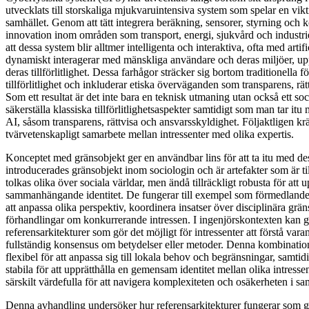
utvecklats till storskaliga mjukvaruintensiva system som spelar en vikt
samhället. Genom att tätt integrera beräkning, sensorer, styrning oc
innovation inom områden som transport, energi, sjukvård och industrie
att dessa system blir alltmer intelligenta och interaktiva, ofta med artifi
dynamiskt interagerar med mänskliga användare och deras miljöer, up
deras tillförlitlighet. Dessa farhågor sträcker sig bortom traditionella f
tillförlitlighet och inkluderar etiska överväganden som transparens, rä
Som ett resultat är det inte bara en teknisk utmaning utan också ett soc
säkerställa klassiska tillförlitlighetsaspekter samtidigt som man tar it
AI, såsom transparens, rättvisa och ansvarsskyldighet. Följaktligen k
tvärvetenskapligt samarbete mellan intressenter med olika expertis.
Konceptet med gränsobjekt ger en användbar lins för att ta itu med de
introducerades gränsobjekt inom sociologin och är artefakter som är till
tolkas olika över sociala världar, men ändå tillräckligt robusta för att u
sammanhängande identitet. De fungerar till exempel som förmedlande s
att anpassa olika perspektiv, koordinera insatser över disciplinära grän
förhandlingar om konkurrerande intressen. I ingenjörskontexten kan g
referensarkitekturer som gör det möjligt för intressenter att förstå vara
fullständig konsensus om betydelser eller metoder. Denna kombination a
flexibel för att anpassa sig till lokala behov och begränsningar, samtidig
stabila för att upprätthålla en gemensam identitet mellan olika intress
särskilt värdefulla för att navigera komplexiteten och osäkerheten i s
Denna avhandling undersöker hur referensarkitekturer fungerar som g