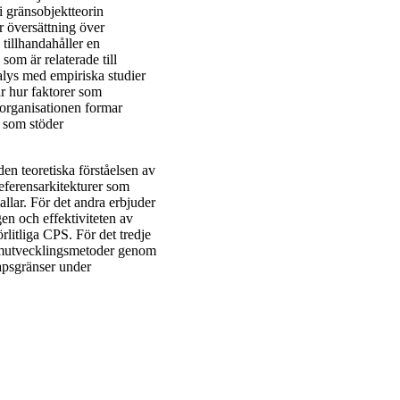
i gränsobjektteorin
r översättning över
tillhandahåller en
som är relaterade till
nalys med empiriska studier
r hur faktorer som
organisationen formar
 som stöder
en teoretiska förståelsen av
eferensarkitekturer som
llar. För det andra erbjuder
en och effektiviteten av
örlitliga CPS. För det tredje
samutvecklingsmetoder genom
kapsgränser under