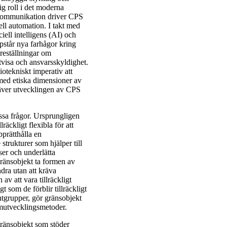
ig roll i det moderna
h kommunikation driver CPS
ll automation. I takt med
ciell intelligens (AI) och
pstår nya farhågor kring
öreställningar om
ttvisa och ansvarsskyldighet.
iotekniskt imperativ att
u med etiska dimensioner av
räver utvecklingen av CPS
ssa frågor. Ursprungligen
räckligt flexibla för att
pprätthålla en
trukturer som hjälper till
ser och underlätta
ränsobjekt ta formen av
ndra utan att kräva
v att vara tillräckligt
t som de förblir tillräckligt
entgrupper, gör gränsobjekt
amutvecklingsmetoder.
ränsobjekt som stöder