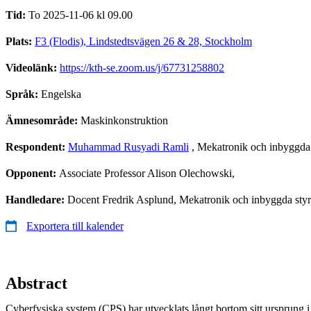
Tid:
To 2025-11-06 kl 09.00
Plats:
F3 (Flodis), Lindstedtsvägen 26 & 28, Stockholm
Videolänk:
https://kth-se.zoom.us/j/67731258802
Språk:
Engelska
Ämnesområde:
Maskinkonstruktion
Respondent:
Muhammad Rusyadi Ramli
, Mekatronik och inbyggda
Opponent:
Associate Professor Alison Olechowski,
Handledare:
Docent Fredrik Asplund, Mekatronik och inbyggda styr
Exportera till kalender
Abstract
Cyberfysiska system (CPS) har utvecklats långt bortom sitt ursprung 