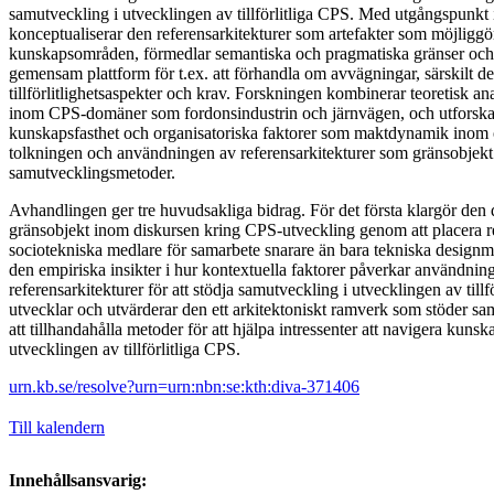
samutveckling i utvecklingen av tillförlitliga CPS. Med utgångspunkt 
konceptualiserar den referensarkitekturer som artefakter som möjliggö
kunskapsområden, förmedlar semantiska och pragmatiska gränser och 
gemensam plattform för t.ex. att förhandla om avvägningar, särskilt de 
tillförlitlighetsaspekter och krav. Forskningen kombinerar teoretisk a
inom CPS-domäner som fordonsindustrin och järnvägen, och utforska
kunskapsfasthet och organisatoriska faktorer som maktdynamik inom 
tolkningen och användningen av referensarkitekturer som gränsobjekt
samutvecklingsmetoder.
Avhandlingen ger tre huvudsakliga bidrag. För det första klargör den d
gränsobjekt inom diskursen kring CPS-utveckling genom att placera r
sociotekniska medlare för samarbete snarare än bara tekniska designma
den empiriska insikter i hur kontextuella faktorer påverkar användning
referensarkitekturer för att stödja samutveckling i utvecklingen av tillf
utvecklar och utvärderar den ett arkitektoniskt ramverk som stöder 
att tillhandahålla metoder för att hjälpa intressenter att navigera kuns
utvecklingen av tillförlitliga CPS.
urn.kb.se/resolve?urn=urn:nbn:se:kth:diva-371406
Till kalendern
Innehållsansvarig: