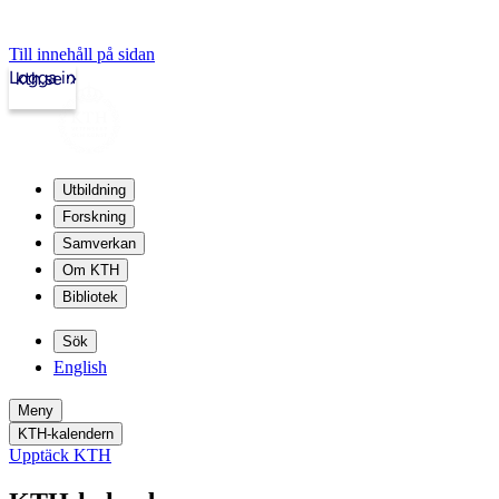
Till innehåll på sidan
Logga in
kth.se
Utbildning
Forskning
Samverkan
Om KTH
Bibliotek
Sök
English
Meny
KTH-kalendern
Upptäck KTH