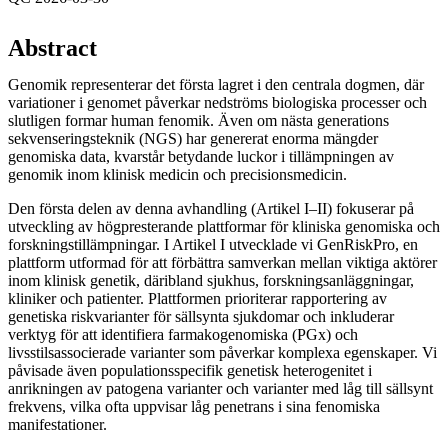
Abstract
Genomik representerar det första lagret i den centrala dogmen, där
variationer i genomet påverkar nedströms biologiska processer och
slutligen formar human fenomik. Även om nästa generations
sekvenseringsteknik (NGS) har genererat enorma mängder
genomiska data, kvarstår betydande luckor i tillämpningen av
genomik inom klinisk medicin och precisionsmedicin.
Den första delen av denna avhandling (Artikel I–II) fokuserar på
utveckling av högpresterande plattformar för kliniska genomiska och
forskningstillämpningar. I Artikel I utvecklade vi GenRiskPro, en
plattform utformad för att förbättra samverkan mellan viktiga aktörer
inom klinisk genetik, däribland sjukhus, forskningsanläggningar,
kliniker och patienter. Plattformen prioriterar rapportering av
genetiska riskvarianter för sällsynta sjukdomar och inkluderar
verktyg för att identifiera farmakogenomiska (PGx) och
livsstilsassocierade varianter som påverkar komplexa egenskaper. Vi
påvisade även populationsspecifik genetisk heterogenitet i
anrikningen av patogena varianter och varianter med låg till sällsynt
frekvens, vilka ofta uppvisar låg penetrans i sina fenomiska
manifestationer.