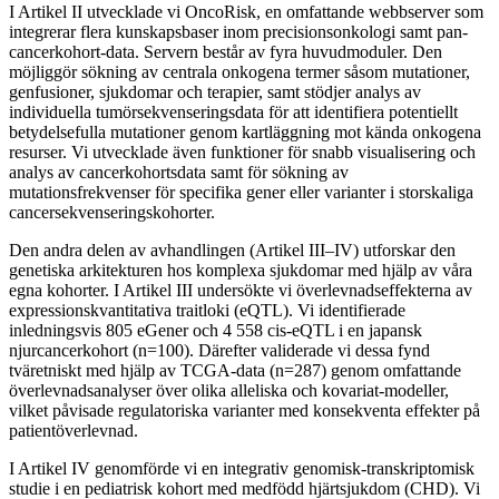
I Artikel II utvecklade vi OncoRisk, en omfattande webbserver som
integrerar flera kunskapsbaser inom precisionsonkologi samt pan-
cancerkohort-data. Servern består av fyra huvudmoduler. Den
möjliggör sökning av centrala onkogena termer såsom mutationer,
genfusioner, sjukdomar och terapier, samt stödjer analys av
individuella tumörsekvenseringsdata för att identifiera potentiellt
betydelsefulla mutationer genom kartläggning mot kända onkogena
resurser. Vi utvecklade även funktioner för snabb visualisering och
analys av cancerkohortsdata samt för sökning av
mutationsfrekvenser för specifika gener eller varianter i storskaliga
cancersekvenseringskohorter.
Den andra delen av avhandlingen (Artikel III–IV) utforskar den
genetiska arkitekturen hos komplexa sjukdomar med hjälp av våra
egna kohorter. I Artikel III undersökte vi överlevnadseffekterna av
expressionskvantitativa traitloki (eQTL). Vi identifierade
inledningsvis 805 eGener och 4 558 cis-eQTL i en japansk
njurcancerkohort (n=100). Därefter validerade vi dessa fynd
tväretniskt med hjälp av TCGA-data (n=287) genom omfattande
överlevnadsanalyser över olika alleliska och kovariat-modeller,
vilket påvisade regulatoriska varianter med konsekventa effekter på
patientöverlevnad.
I Artikel IV genomförde vi en integrativ genomisk-transkriptomisk
studie i en pediatrisk kohort med medfödd hjärtsjukdom (CHD). Vi