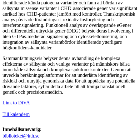
identifierade kända patogena varianter och fann att bördan av
sällsynta missense-varianter i CHD-associerade gener var signifikant
anrikad hos CHD-patienter jämfört med kontroller. Transkriptomisk
analys påvisade förändringar i oxidativ fosforylering och
interferonsignalering. Funktionell analys av överlappande eGener
och differentiellt uttryckta gener (DEG) belyste deras involvering i
liten GTPas-medierad signalering och cytoskelettonisering, och
integration av sällsynta variantbördor identifierade ytterligare
högkonfidens-kandidater.
Sammanfattningsvis belyser denna avhandling de komplexa
effekterna av sällsynta och vanliga varianter på människors hälsa
inom både sällsynta och komplexa sjukdomskontexter. Genom att
utveckla beräkningsplattformar för att underlätta identifiering av
riskloki och utnyttja genomiska data för att upptäcka nya potentiella
drivande faktorer, syftar detta arbete till att främja translationell
genetik och precisionsmedicin.
Link to DiVA
Till kalendern
Innehållsansvarig:
biblioteket@kth.se