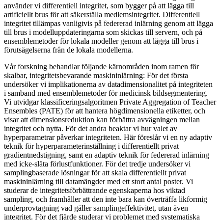
använder vi differentiell integritet, som bygger på att lägga till
artificiellt brus för att säkerställa medlemsintegritet. Differentiell
integritet tillämpas vanligtvis på federerad inlärning genom att lägga
till brus i modelluppdateringarna som skickas till servern, och på
ensemblemetoder för lokala modeller genom att lägga till brus i
förutsägelserna från de lokala modellerna.
Vår forskning behandlar följande kärnområden inom ramen för
skalbar, integritetsbevarande maskininlärning: För det första
undersöker vi implikationerna av datadimensionalitet på integriteten
i samband med ensemblemetoder för medicinsk bildsegmentering.
Vi utvidgar klassificeringsalgoritmen Private Aggregation of Teacher
Ensembles (PATE) för att hantera högdimensionella etiketter, och
visar att dimensionsreduktion kan förbättra avvägningen mellan
integritet och nytta. För det andra beaktar vi hur valet av
hyperparametrar påverkar integriteten. Här föreslår vi en ny adaptiv
teknik för hyperparameterinställning i differentiellt privat
gradientnedstigning, samt en adaptiv teknik för federerad inlärning
med icke-släta förlustfunktioner. För det tredje undersöker vi
samplingbaserade lösningar för att skala differentiellt privat
maskininlärning till datamängder med ett stort antal poster. Vi
studerar de integritetsförbättrande egenskaperna hos viktad
sampling, och framhåller att den inte bara kan överträffa likformig
underprovtagning vad gäller samplingeffektivitet, utan även
integritet. För det fjärde studerar vi problemet med systematiska