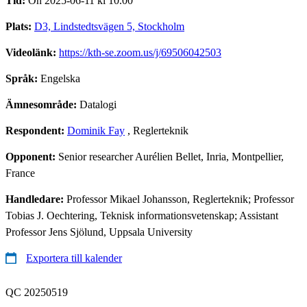
Tid:
On 2025-06-11 kl 10.00
Plats:
D3, Lindstedtsvägen 5, Stockholm
Videolänk:
https://kth-se.zoom.us/j/69506042503
Språk:
Engelska
Ämnesområde:
Datalogi
Respondent:
Dominik Fay
, Reglerteknik
Opponent:
Senior researcher Aurélien Bellet, Inria, Montpellier,
France
Handledare:
Professor Mikael Johansson, Reglerteknik; Professor
Tobias J. Oechtering, Teknisk informationsvetenskap; Assistant
Professor Jens Sjölund, Uppsala University
Exportera till kalender
QC 20250519