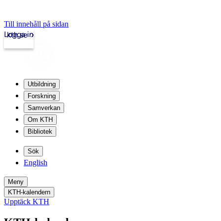
Till innehåll på sidan
Logga in
kth.se
Utbildning
Forskning
Samverkan
Om KTH
Bibliotek
Sök
English
Meny
KTH-kalendern
Upptäck KTH