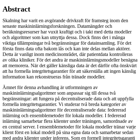
Abstract
Skalning har varit en avgörande drivkraft för framsteg inom den
senaste maskininlärningsforskningen. Datamängder och
beräkningsresurser har vuxit kraftigt och i takt med detta modeller
och algoritmer som kan utnyttja dessa. Dock finns det i många
viktiga tillämpningar två begränsningar för datainsamling. För det
första finns data ofta bakom lås och kan inte delas mellan aktörer.
Detta är vanligt inom medicinområdet, där patientdata kontrolleras
av olika kliniker. För det andra är maskininlärningsmodeller benägna
att memorera. När det gäller känsliga data är det därför ofta önskvärt
att ha formella integritetsgarantier för att säkerställa att ingen känslig
information kan rekonstrueras från tränade modeller.
Ämnet för denna avhandling är utformningen av
maskininlärningsalgoritmer som anpassar sig till dessa två
begränsningar: att fungera på decentraliserade data och att uppfylla
formella integritetsgarantier. Vi studerar två breda kategorier av
maskininlärningsalgoritmer för decentraliserade data: federerad
inlärning och ensemblemetoder för lokala modeller. I federerad
inlärning samarbetar flera klienter under träningen, samordnade av
en central server. I ensemblemetoder för lokala modeller tränar varje
klient först en lokal modell på sina egna data och samarbetar sedan
med andra klienter under inferens. Som en formell integritetsgaranti