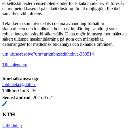
etikettsskillnader i ensemblemetoder för lokala modeller. Vi föreslår
en ny metod baserad på etikettklustring för att möjliggöra flexibel
samarbetevid inferens.
Teknikerna som utvecklats i denna avhandling förbättrar
skalbarheten och lokaliteten hos maskininlärning samtidigt som
robust integritetsskydd säkerställs. Detta utgör framsteg mot målet att
säkert tillämpa maskininlärning på stora och mångsidiga
datamängder för medicinsk bildanalys och liknande områden.
urn.kb.se/resolve?urn=urn:nbn:se:kth:diva-363514
Till kalendern
Innehållsansvarig:
biblioteket@kth.se
Tillhör
: Om KTH
Senast ändrad
:
2025-05-21
KTH
Utbildning