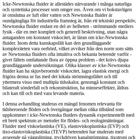
Icke-Newtonska fluider är allestädes närvarande i många naturliga
och syntetiska processer som omger oss. Även om vi bokstavligen
är omslutna av luft eller vatten och Newtonska fluider är
oundgängliga för industriella framsteg är, från ett tekniskt perspektiv,
Newtonska fluider endast en del av helheten - strömmande mediers
fysik - där en mer komplett och generell beskrivning, utan några
antaganden om konstant viskocitet, är läran om icke-Newtonska
fluider. Inom detta kunskapsfält kan den grundläggande
komplexiteten vara oerhörd, vilket avviker från den norm som sätts
av Newtonska fluiders ofta intuitiva och bekanta beteende varför -
givet fältets omfattande flora av öppna problem - det krävs djupa
grundläggande undersökningar. Olika klasser av icke-Newtonska
fluider kan ha skjuvberoende viskocitet, lagra elastisk energi och
frigöra denna ur fas med det lokala strömningsfältet och till
yttermera visso med multipla tidsskalor, genomgå konstant och
bilateralt sönderfall och rekonstruktion, ha minneseffekter, åldras
och kan till och med vara levande materia.
I denna avhandling studeras en mängd fenomen relevanta för
tidsberoende flöden och övergångar mellan olika tillstånd som
uppkommer i icke-Newtonska fluiders dynamik experimentellt med
ett brett spektrum av metoder för flödes- och reologimätningar.
Fluider med viskoelastiska (VE), elastoviskoplastiska (EVP) och
tixo-elastoviskoplastiska (TEVP) beteenden har studerats med
avseende på väggslirning, tryckdriven kanalströmning, tixotropi och