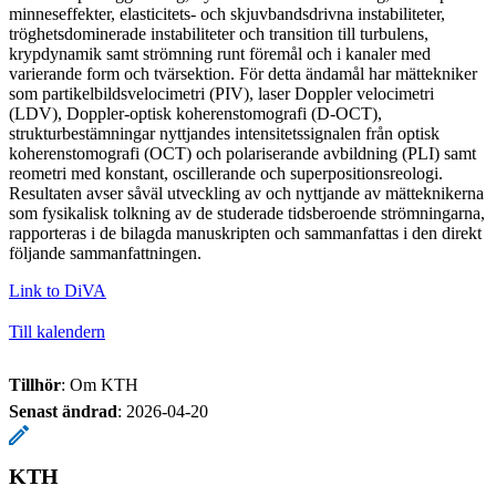
minneseffekter, elasticitets- och skjuvbandsdrivna instabiliteter,
tröghetsdominerade instabiliteter och transition till turbulens,
krypdynamik samt strömning runt föremål och i kanaler med
varierande form och tvärsektion. För detta ändamål har mättekniker
som partikelbildsvelocimetri (PIV), laser Doppler velocimetri
(LDV), Doppler-optisk koherenstomografi (D-OCT),
strukturbestämningar nyttjandes intensitetssignalen från optisk
koherenstomografi (OCT) och polariserande avbildning (PLI) samt
reometri med konstant, oscillerande och superpositionsreologi.
Resultaten avser såväl utveckling av och nyttjande av mätteknikerna
som fysikalisk tolkning av de studerade tidsberoende strömningarna,
rapporteras i de bilagda manuskripten och sammanfattas i den direkt
följande sammanfattningen.
Link to DiVA
Till kalendern
Tillhör
: Om KTH
Senast ändrad
:
2026-04-20
KTH