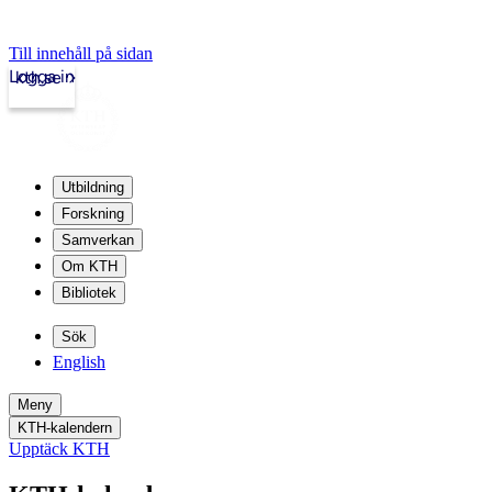
Till innehåll på sidan
Logga in
kth.se
Utbildning
Forskning
Samverkan
Om KTH
Bibliotek
Sök
English
Meny
KTH-kalendern
Upptäck KTH