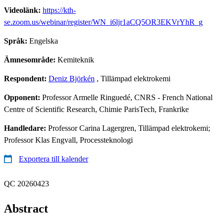
Videolänk:
https://kth-
se.zoom.us/webinar/register/WN_i6ljr1aCQ5OR3EKVrYhR_g
Språk:
Engelska
Ämnesområde:
Kemiteknik
Respondent:
Deniz Björkén
, Tillämpad elektrokemi
Opponent:
Professor Armelle Ringuedé, CNRS - French National
Centre of Scientific Research, Chimie ParisTech, Frankrike
Handledare:
Professor Carina Lagergren, Tillämpad elektrokemi;
Professor Klas Engvall, Processteknologi
Exportera till kalender
QC 20260423
Abstract