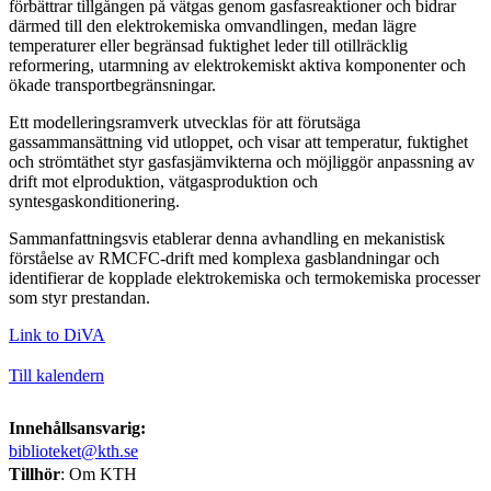
förbättrar tillgången på vätgas genom gasfasreaktioner och bidrar
därmed till den elektrokemiska omvandlingen, medan lägre
temperaturer eller begränsad fuktighet leder till otillräcklig
reformering, utarmning av elektrokemiskt aktiva komponenter och
ökade transportbegränsningar.
Ett modelleringsramverk utvecklas för att förutsäga
gassammansättning vid utloppet, och visar att temperatur, fuktighet
och strömtäthet styr gasfasjämvikterna och möjliggör anpassning av
drift mot elproduktion, vätgasproduktion och
syntesgaskonditionering.
Sammanfattningsvis etablerar denna avhandling en mekanistisk
förståelse av RMCFC-drift med komplexa gasblandningar och
identifierar de kopplade elektrokemiska och termokemiska processer
som styr prestandan.
Link to DiVA
Till kalendern
Innehållsansvarig:
biblioteket@kth.se
Tillhör
: Om KTH