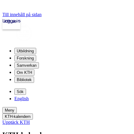
Till innehåll på sidan
Logga in
kth.se
Utbildning
Forskning
Samverkan
Om KTH
Bibliotek
Sök
English
Meny
KTH-kalendern
Upptäck KTH