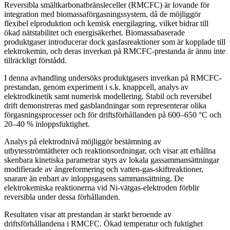
Reversibla smältkarbonatbränsleceller (RMCFC) är lovande för
integration med biomassaförgasningssystem, då de möjliggör
flexibel elproduktion och kemisk energilagring, vilket bidrar till
ökad nätstabilitet och energisäkerhet. Biomassabaserade
produktgaser introducerar dock gasfasreaktioner som är kopplade till
elektrokemin, och deras inverkan på RMCFC-prestanda är ännu inte
tillräckligt förstådd.
I denna avhandling undersöks produktgasers inverkan på RMCFC-
prestandan, genom experiment i s.k. knappcell, analys av
elektrodkinetik samt numerisk modellering. Stabil och reversibel
drift demonstreras med gasblandningar som representerar olika
förgasningsprocesser och för driftsförhållanden på 600–650 °C och
20–40 % inloppsfuktighet.
Analys på elektrodnivå möjliggör bestämning av
utbytesströmtätheter och reaktionsordningar, och visar att erhållna
skenbara kinetiska parametrar styrs av lokala gassammansättningar
modifierade av ångreformering och vatten-gas-skiftreaktioner,
snarare än enbart av inloppsgasens sammansättning. De
elektrokemiska reaktionerna vid Ni-vätgas-elektroden förblir
reversibla under dessa förhållanden.
Resultaten visar att prestandan är starkt beroende av
driftsförhållandena i RMCFC. Ökad temperatur och fuktighet