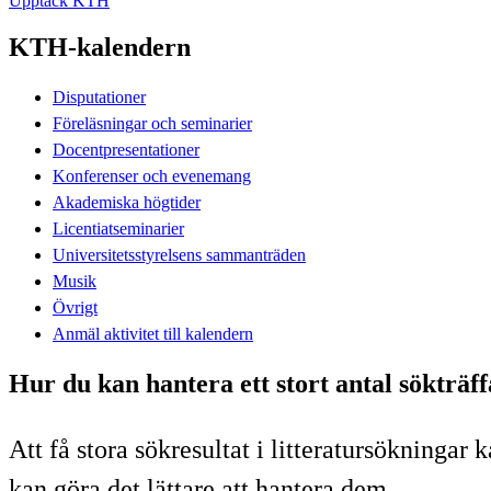
Upptäck KTH
KTH-kalendern
Disputationer
Föreläsningar och seminarier
Docentpresentationer
Konferenser och evenemang
Akademiska högtider
Licentiatseminarier
Universitetsstyrelsens sammanträden
Musik
Övrigt
Anmäl aktivitet till kalendern
Hur du kan hantera ett stort antal sökträff
Att få stora sökresultat i litteratursökninga
kan göra det lättare att hantera dem.