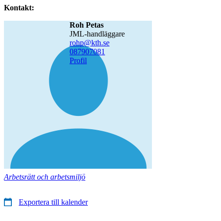
Kontakt:
Roh Petas
JML-handläggare
rohp@kth.se
08790
7081
Profil
Arbetsrätt och arbetsmiljö
Exportera till kalender