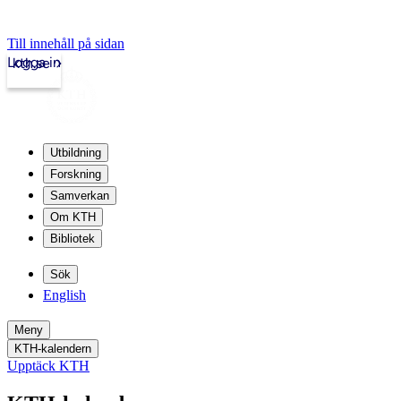
Till innehåll på sidan
Logga in
kth.se
Utbildning
Forskning
Samverkan
Om KTH
Bibliotek
Sök
English
Meny
KTH-kalendern
Upptäck KTH