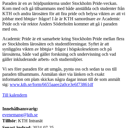
Paraden är en av höjdpunkterna under Stockholm Pride-veckan.
Kom med och gå tillsammans med både anställda och studenter från
KTH och andra lärosäten för att fira pride och belysa vikten av att vi
jobbar med hbtqia+ frågor! I år är KTH samordnare av Academic
Pride och vår rektor Anders Söderholm kommer att gå i paraden
med oss.
Academic Pride är ett samarbete kring Stockholm Pride mellan flera
av Stockholms lärosäten och studentföreningar. Syftet är att
synliggöra vikten av hbtqia+ frågor i högskolesektorn och på
lärosätena, både vad gäller forskning och undervisning och vad
gäller inkluderande arbets- och studiemiljöer.
Vi ses före paraden för att umgås, pynta oss och sedan ta oss till
paraden tillsammans. Anmälan sker via länken och exakt
information om plats skickas några dagar innan till de som anmält
sig:
www.kth.se/form/6655aaee2a0ce3e6f73861df
Till kalendern
Innehållsansvarig:
evenemang@kth.se
Tillhör
: KTH Intranät
Senast ändrad
:
2024-07-25