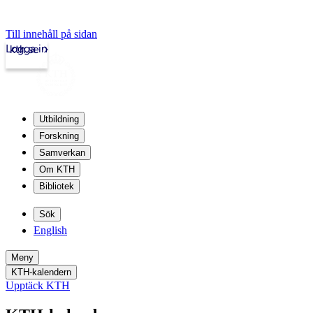
Till innehåll på sidan
Logga in
kth.se
Utbildning
Forskning
Samverkan
Om KTH
Bibliotek
Sök
English
Meny
KTH-kalendern
Upptäck KTH