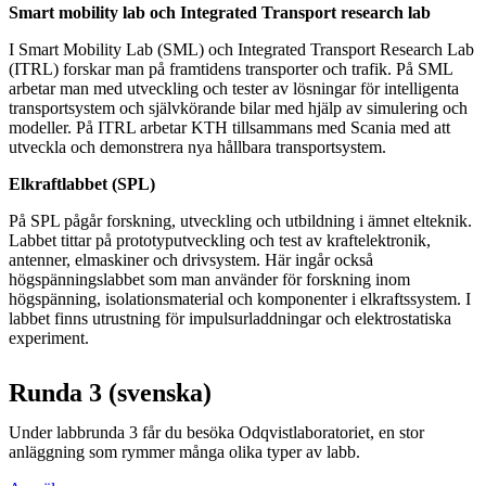
Smart mobility lab och Integrated Transport research lab
I Smart Mobility Lab (SML) och Integrated Transport Research Lab
(ITRL) forskar man på framtidens transporter och trafik. På SML
arbetar man med utveckling och tester av lösningar för intelligenta
transportsystem och självkörande bilar med hjälp av simulering och
modeller. På ITRL arbetar KTH tillsammans med Scania med att
utveckla och demonstrera nya hållbara transportsystem.
Elkraftlabbet (SPL)
På SPL pågår forskning, utveckling och utbildning i ämnet elteknik.
Labbet tittar på prototyputveckling och test av kraftelektronik,
antenner, elmaskiner och drivsystem. Här ingår också
högspänningslabbet som man använder för forskning inom
högspänning, isolationsmaterial och komponenter i elkraftssystem. I
labbet finns utrustning för impulsurladdningar och elektrostatiska
experiment.
Runda 3 (svenska)
Under labbrunda 3 får du besöka Odqvistlaboratoriet, en stor
anläggning som rymmer många olika typer av labb.