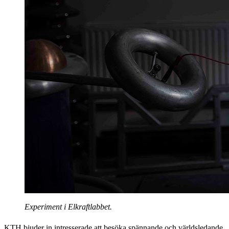
Experiment i Elkraftlabbet.
KTH bjuder in intresserade att besöka spännande och världsledande