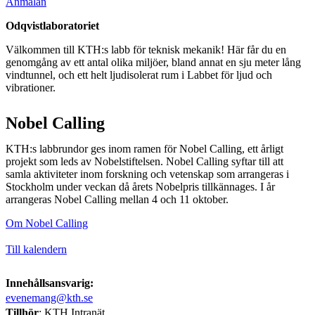
​​​​​​​Anmälan
Odqvistlaboratoriet
Välkommen till KTH:s labb för teknisk mekanik! Här får du en
genomgång av ett antal olika miljöer, bland annat en sju meter lång
vindtunnel, och ett helt ljudisolerat rum i Labbet för ljud och
vibrationer.​​​​​
Nobel Calling
KTH:s labbrundor ges inom ramen för Nobel Calling, ett årligt
projekt som leds av Nobelstiftelsen. Nobel Calling syftar till att
samla aktiviteter inom forskning och vetenskap som arrangeras i
Stockholm under veckan då årets Nobelpris tillkännages. I år
arrangeras Nobel Calling mellan 4 och 11 oktober.
Om Nobel Calling
Till kalendern
Innehållsansvarig:
evenemang@kth.se
Tillhör
: KTH Intranät