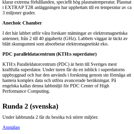
klarar extrema förhållanden, speciellt hög plasmatemperatur. Plasmat
i EXTRAP T2R anläggningen har upphettats till en temperatur av ca
3 miljoner grader.
Anechoic Chamber
I det här labbet utför våra forskare mätningar av elektromagnetiska
antenner, från 2 till 40 gigahertz (GHz). Labbets väggar är täckt av
blått skumgummi som absorberar elektromagnetiskt eko.
PDC paralleldatacentrum (KTH:s superdator)
KTH:s Paralleldatorcentrum (PDC) är hem till Sveriges mest
kraftfulla superdator. Under turen får du en inblick i superdatorns
uppbyggnad och hur den används i forskning genom sin förmåga att
hantera komplex data och utföra avancerade beräkningar. På
engelska kallas denna labbmiljö för PDC Center of High
Performance Computing.
Runda 2 (svenska)
Under labbrunda 2 får du besöka två större miljöer.
Anmälan