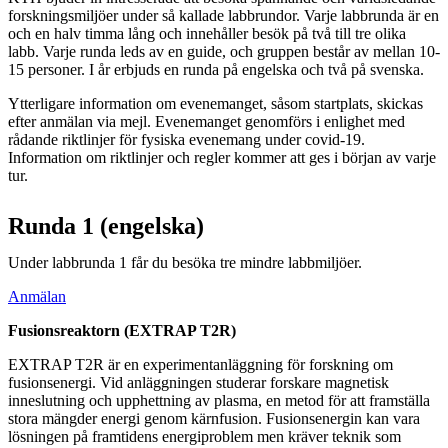
forskningsmiljöer under så kallade labbrundor. Varje labbrunda är en
och en halv timma lång och innehåller besök på två till tre olika
labb. Varje runda leds av en guide, och gruppen består av mellan 10-
15 personer. I år erbjuds en runda på engelska och två på svenska.
Ytterligare information om evenemanget, såsom startplats, skickas
efter anmälan via mejl. Evenemanget genomförs i enlighet med
rådande riktlinjer för fysiska evenemang under covid-19.
Information om riktlinjer och regler kommer att ges i början av varje
tur.
Runda 1 (engelska)
Under labbrunda 1 får du besöka tre mindre labbmiljöer.
Anmälan
Fusionsreaktorn (EXTRAP T2R)
EXTRAP T2R är en experimentanläggning för forskning om
fusionsenergi. Vid anläggningen studerar forskare magnetisk
inneslutning och upphettning av plasma, en metod för att framställa
stora mängder energi genom kärnfusion. Fusionsenergin kan vara
lösningen på framtidens energiproblem men kräver teknik som