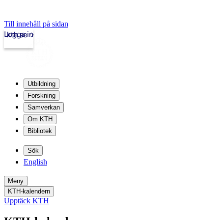
Till innehåll på sidan
Logga in
kth.se
Utbildning
Forskning
Samverkan
Om KTH
Bibliotek
Sök
English
Meny
KTH-kalendern
Upptäck KTH