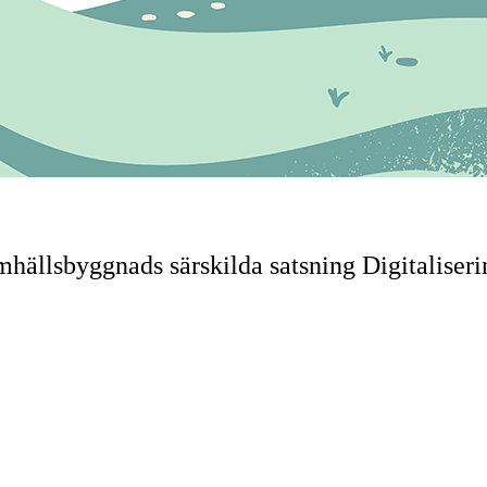
hällsbyggnads särskilda satsning Digitaliserin