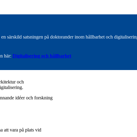
n särskild satsningen på doktorander inom hållbarhet och digitalisering
n här:
Digitalisering och hållbarhet
rkitektur och
gitalisering.
pännande idéer och forskning
att vara på plats vid