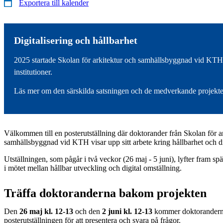
Exportera till kalender
Digitalisering och hållbarhet
2025 startade Skolan för arkitektur och samhällsbyggnad vid KTH e
institutioner.
Läs mer om den särskilda satsningen och de medverkande projekte
Välkommen till en posterutställning där doktorander från Skolan för a
samhällsbyggnad vid KTH visar upp sitt arbete kring hållbarhet och di
Utställningen, som pågår i två veckor (26 maj - 5 juni), lyfter fram s
i mötet mellan hållbar utveckling och digital omställning.
Träffa doktoranderna bakom projekten
Den
26 maj kl. 12-13
och den
2 juni kl. 12-13
kommer doktoranderna 
posterutställningen för att presentera och svara på frågor.