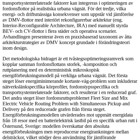
transportsystemrelaterade faktorer kan integreras i optimeringen av
fordonsflottor på realistiska urbana vägnät. För det tredje, vilka
energi- och driftsmässiga konsekvenser som uppstår vid jämförelse
av DMV-flottor med interiört rekonfigurerbar arkitektur (eng.
Interior-Reconfigurable Architecture, IRA) med manuellt styrda
BEV- och CV-flottor i flera städer och operativa scenarier.
Avhandlingen presenterar även en praxisbaserad taxonomi av åtta
arkitekturstrategier av DMV koncept grundade i förändringsteori
inom design.
Det metodologiska bidraget är ett tvåstegsoptimeringsramverk som
kopplar samman fordonsflottans storlek, -komposition och
ruttplanering med en deterministisk mikroskopisk
energiförbrukningsmodell på verkliga urbana vägnät. Det första
steget löser energiminimerande kortaste-väg-problem som inkluderar
nätverkslänkspecifika körprofiler, fordonstypsspecifika och
transportsystemrelaterade faktorer, och resulterar i en reducerad graf.
Det andra steget löser fordonsruttsproblemet Fleet Size and Mix
Electric Vehicle Routing Problem with Simultaneous Pickup and
Delivery på den reducerade grafen från första steget.
Energiförbrukningsmodellen utvärderades mot uppmätt energidata
från 18 resor med en batterielektrisk lastbil på en specifik urban rutt i
Östersund, Sverige: modellen överskattar den absoluta
energiförbrukningen men reproducerar energirankningen mellan
delsträckor, vilket stödjer dess användning för jämförande