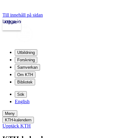
Till innehåll på sidan
Logga in
kth.se
Utbildning
Forskning
Samverkan
Om KTH
Bibliotek
Sök
English
Meny
KTH-kalendern
Upptäck KTH