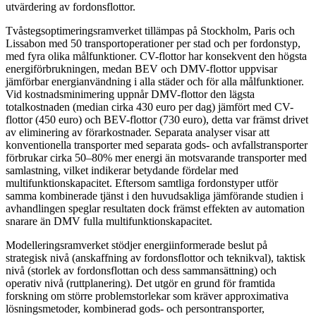
utvärdering av fordonsflottor.
Tvåstegsoptimeringsramverket tillämpas på Stockholm, Paris och
Lissabon med 50 transportoperationer per stad och per fordonstyp,
med fyra olika målfunktioner. CV-flottor har konsekvent den högsta
energiförbrukningen, medan BEV och DMV-flottor uppvisar
jämförbar energianvändning i alla städer och för alla målfunktioner.
Vid kostnadsminimering uppnår DMV-flottor den lägsta
totalkostnaden (median cirka 430 euro per dag) jämfört med CV-
flottor (450 euro) och BEV-flottor (730 euro), detta var främst drivet
av eliminering av förarkostnader. Separata analyser visar att
konventionella transporter med separata gods- och avfallstransporter
förbrukar cirka 50–80% mer energi än motsvarande transporter med
samlastning, vilket indikerar betydande fördelar med
multifunktionskapacitet. Eftersom samtliga fordonstyper utför
samma kombinerade tjänst i den huvudsakliga jämförande studien i
avhandlingen speglar resultaten dock främst effekten av automation
snarare än DMV fulla multifunktionskapacitet.
Modelleringsramverket stödjer energiinformerade beslut på
strategisk nivå (anskaffning av fordonsflottor och teknikval), taktisk
nivå (storlek av fordonsflottan och dess sammansättning) och
operativ nivå (ruttplanering). Det utgör en grund för framtida
forskning om större problemstorlekar som kräver approximativa
lösningsmetoder, kombinerad gods- och persontransporter,