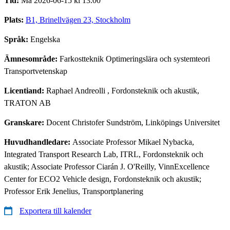
Tid:
Må 2026-06-15 kl 13.00
Plats:
B1, Brinellvägen 23, Stockholm
Språk:
Engelska
Ämnesområde:
Farkostteknik Optimeringslära och systemteori
Transportvetenskap
Licentiand:
Raphael Andreolli
, Fordonsteknik och akustik,
TRATON AB
Granskare:
Docent Christofer Sundström, Linköpings Universitet
Huvudhandledare:
Associate Professor Mikael Nybacka,
Integrated Transport Research Lab, ITRL, Fordonsteknik och
akustik; Associate Professor Ciarán J. O'Reilly, VinnExcellence
Center for ECO2 Vehicle design, Fordonsteknik och akustik;
Professor Erik Jenelius, Transportplanering
Exportera till kalender