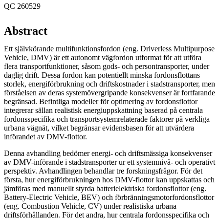
QC 260529
Abstract
Ett självkörande multifunktionsfordon (eng. Driverless Multipurpose
Vehicle, DMV) är ett autonomt vägfordon utformat för att utföra
flera transportfunktioner, såsom gods- och persontransporter, under
daglig drift. Dessa fordon kan potentiellt minska fordonsflottans
storlek, energiförbrukning och driftskostnader i stadstransporter, men
förståelsen av deras systemövergripande konsekvenser är fortfarande
begränsad. Befintliga modeller för optimering av fordonsflottor
integrerar sällan realistisk energiuppskattning baserad på centrala
fordonsspecifika och transportsystemrelaterade faktorer på verkliga
urbana vägnät, vilket begränsar evidensbasen för att utvärdera
införandet av DMV-flottor.
Denna avhandling bedömer energi- och driftsmässiga konsekvenser
av DMV-införande i stadstransporter ur ett systemnivå- och operativt
perspektiv. Avhandlingen behandlar tre forskningsfrågor. För det
första, hur energiförbrukningen hos DMV-flottor kan uppskattas och
jämföras med manuellt styrda batterielektriska fordonsflottor (eng.
Battery-Electric Vehicle, BEV) och förbränningsmotorfordonsflottor
(eng. Combustion Vehicle, CV) under realistiska urbana
driftsförhållanden. För det andra, hur centrala fordonsspecifika och