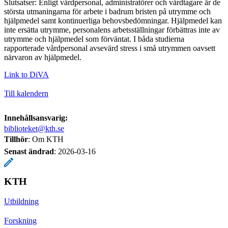
Slutsatser: Enligt vårdpersonal, administratörer och vårdtagare är de
största utmaningarna för arbete i badrum bristen på utrymme och
hjälpmedel samt kontinuerliga behovsbedömningar. Hjälpmedel kan
inte ersätta utrymme, personalens arbetsställningar förbättras inte av
utrymme och hjälpmedel som förväntat. I båda studierna
rapporterade vårdpersonal avsevärd stress i små utrymmen oavsett
närvaron av hjälpmedel.
Link to DiVA
Till kalendern
Innehållsansvarig:
biblioteket@kth.se
Tillhör
: Om KTH
Senast ändrad
:
2026-03-16
KTH
Utbildning
Forskning