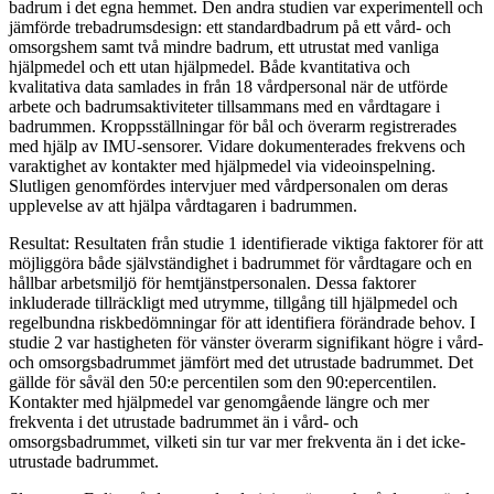
badrum i det egna hemmet. Den andra studien var experimentell och
jämförde trebadrumsdesign: ett standardbadrum på ett vård- och
omsorgshem samt två mindre badrum, ett utrustat med vanliga
hjälpmedel och ett utan hjälpmedel. Både kvantitativa och
kvalitativa data samlades in från 18 vårdpersonal när de utförde
arbete och badrumsaktiviteter tillsammans med en vårdtagare i
badrummen. Kroppsställningar för bål och överarm registrerades
med hjälp av IMU-sensorer. Vidare dokumenterades frekvens och
varaktighet av kontakter med hjälpmedel via videoinspelning.
Slutligen genomfördes intervjuer med vårdpersonalen om deras
upplevelse av att hjälpa vårdtagaren i badrummen.
Resultat: Resultaten från studie 1 identifierade viktiga faktorer för att
möjliggöra både självständighet i badrummet för vårdtagare och en
hållbar arbetsmiljö för hemtjänstpersonalen. Dessa faktorer
inkluderade tillräckligt med utrymme, tillgång till hjälpmedel och
regelbundna riskbedömningar för att identifiera förändrade behov. I
studie 2 var hastigheten för vänster överarm signifikant högre i vård-
och omsorgsbadrummet jämfört med det utrustade badrummet. Det
gällde för såväl den 50:e percentilen som den 90:epercentilen.
Kontakter med hjälpmedel var genomgående längre och mer
frekventa i det utrustade badrummet än i vård- och
omsorgsbadrummet, vilketi sin tur var mer frekventa än i det icke-
utrustade badrummet.