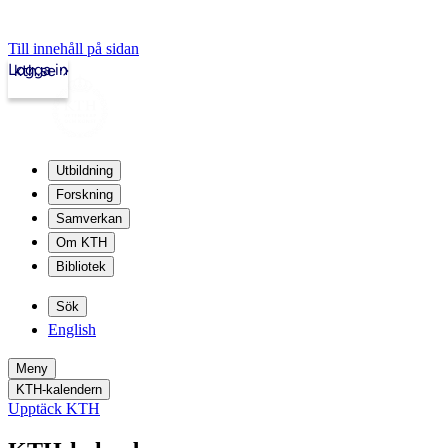
Till innehåll på sidan
Logga in
kth.se
Utbildning
Forskning
Samverkan
Om KTH
Bibliotek
Sök
English
Meny
KTH-kalendern
Upptäck KTH