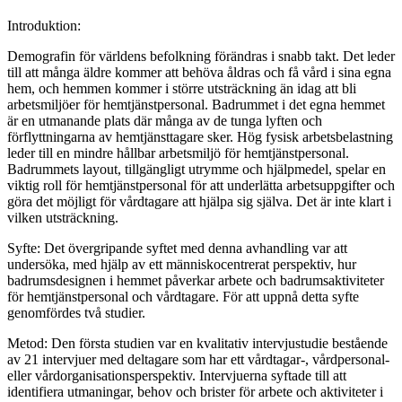
Introduktion:
Demografin för världens befolkning förändras i snabb takt. Det leder
till att många äldre kommer att behöva åldras och få vård i sina egna
hem, och hemmen kommer i större utsträckning än idag att bli
arbetsmiljöer för hemtjänstpersonal. Badrummet i det egna hemmet
är en utmanande plats där många av de tunga lyften och
förflyttningarna av hemtjänsttagare sker. Hög fysisk arbetsbelastning
leder till en mindre hållbar arbetsmiljö för hemtjänstpersonal.
Badrummets layout, tillgängligt utrymme och hjälpmedel, spelar en
viktig roll för hemtjänstpersonal för att underlätta arbetsuppgifter och
göra det möjligt för vårdtagare att hjälpa sig själva. Det är inte klart i
vilken utsträckning.
Syfte: Det övergripande syftet med denna avhandling var att
undersöka, med hjälp av ett människocentrerat perspektiv, hur
badrumsdesignen i hemmet påverkar arbete och badrumsaktiviteter
för hemtjänstpersonal och vårdtagare. För att uppnå detta syfte
genomfördes två studier.
Metod: Den första studien var en kvalitativ intervjustudie bestående
av 21 intervjuer med deltagare som har ett vårdtagar-, vårdpersonal-
eller vårdorganisationsperspektiv. Intervjuerna syftade till att
identifiera utmaningar, behov och brister för arbete och aktiviteter i