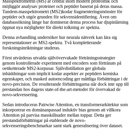
Masspektrometrin (MS) är central inom modern proteomik och
möjliggör analysav proteiner och peptider baserat på deras massa.
Tandem-masspektrometri (MS2)kodar fragmenteringsmönster för
peptider och utgör grunden för sekvensidentifiering. Även om
databassökning länge har dominerat denna process har djupinlärning
öppnat nya möjligheter för direkt tolkning av spektra.
Denna avhandling undersöker hur neurala nätverk kan lära sig
representationer av MS2-spektra. Två kompletterande
forskningsinriktningar studeras.
Först utvärderas utvalda självövervakade förträningsstrategier
genom kontrollerade experiment med encoders som förtränats på
oetiketterade MS2-korpusar. Självdistillation ger globala
inbäddningar som implicit kodar aspekter av peptiders kemiska
egenskaper, och masked autoencoding ger måttliga förbättringar i de
novo-precision. De resulterande förbättringarna når dock inte upp till
prestandan hos dagens state-of-the-art-metoder för övervakad de
novo-sekvensering.
Sedan introduceras Pairwise Attention, en transformerarkitektur som
inkorporerar en domänanpassad induktiv bias genom att villkora
Attention på parvisa masskillnader mellan toppar. Detta ger
prestandaförbättringar på etablerade de novo-
sekvenseringsbenchmarkar samt stark generalisering över dataset.