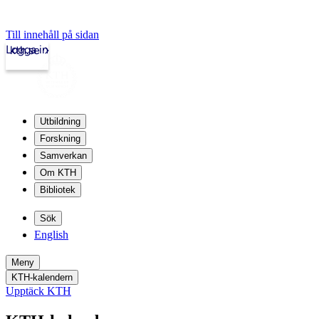
Till innehåll på sidan
Logga in
kth.se
Utbildning
Forskning
Samverkan
Om KTH
Bibliotek
Sök
English
Meny
KTH-kalendern
Upptäck KTH