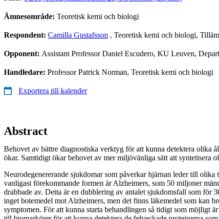
Ämnesområde:
Teoretisk kemi och biologi
Respondent:
Camilla Gustafsson
, Teoretisk kemi och biologi, Tillä
Opponent:
Assistant Professor Daniel Escudero, KU Leuven, Depar
Handledare:
Professor Patrick Norman, Teoretisk kemi och biologi
Exportera till kalender
Abstract
Behovet av bättre diagnostiska verktyg för att kunna detektera olika å
ökar. Samtidigt ökar behovet av mer miljövänliga sätt att syntetisera o
Neurodegenererande sjukdomar som påverkar hjärnan leder till olika
vanligast förekommande formen är Alzheimers, som 50 miljoner männ
drabbade av. Detta är en dubblering av antalet sjukdomsfall som för 30
inget botemedel mot Alzheimers, men det finns läkemedel som kan b
symptomen. För att kunna starta behandlingen så tidigt som möjligt är de
till biomarkörer för att kunna detektera de felveckade proteinerna s