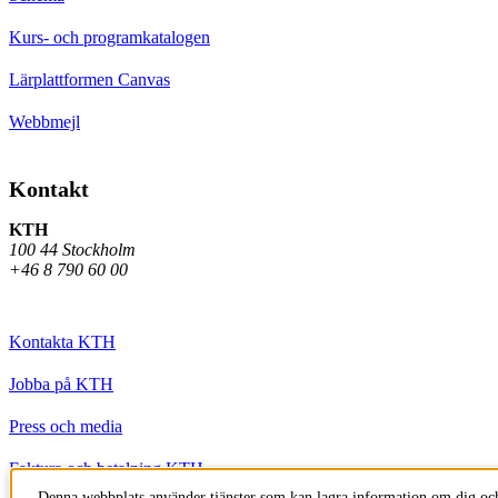
Kurs- och programkatalogen
Lärplattformen Canvas
Webbmejl
Kontakt
KTH
100 44 Stockholm
+46 8 790 60 00
Kontakta KTH
Jobba på KTH
Press och media
Faktura och betalning KTH
Denna webbplats använder tjänster som kan lagra information om dig och