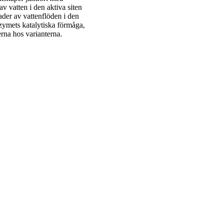
 vatten i den aktiva siten
ader av vattenflöden i den
nzymets katalytiska förmåga,
erna hos varianterna.