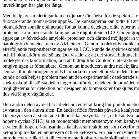
utvecklingen har gått för långt.
Med hjälp av simuleringar kan en djupare förståelse för de spektrosk
fluoroscerande biomarkörer uppnås. De kunskaperna kan bidra till att
biomarkörer som är optimerade för att kunna detektera olika typer av
proteiner. Luminiscerande konjugerade oligotiofener (LCO) är en grup
aggregat av felveckade amyloid- proteiner, och därmed möjliggör in v
patologiska kännetecknen av Alzheimers. Genom molekyldynamiksi
efterföljande responsberäkningar av en LCO, kunde de spektroskopisk
och fri biomarkör undersökas. Det visade sig att det största bidraget 
molekylernas konformation, och att bidrag från Coulomb-interaktion
omgivningen är försumbara. Genom att introducera andra molekylära en
centrala thiophenringen erhölls biomarkörer med ett bredare detekti
kunde också belysa problem med att den experimentellt detekterade si
spektroskopi till största delen ligger utanför det detekterade området, 
möjligheterna för detektion bör designen av biomarkörer förskjutas m
ljus vid längre våglängder.
Den andra delen av det här arbetet är centrerat kring hur punktmutati
av vatten i den aktiva siten. Ett ändrat flöde föreslås påverka kataly
De enzym som är studerade tillhör olika enzymklasser, och katalyserar
hopene cyclas (SHC) är ett monotopiskt membranenzym som katalys
skvalen till hopen. !-transaminas katalyserar reaktionen som överför
ketogrupp mellan en aminosyra och en ketosyra. För båda enzymer h
introducerats, vilket lett till experimentellt observerade skillnader i 