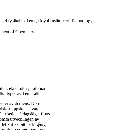
mpad fysikalisk kemi, Royal Institute of Technology
tment of Chemistry
ldersrelaterade sjukdomar
lika typer av kemikalier.
 typer av demens. Den
iskor uppskattas vara
 år sedan. I dagsläget finns
romsa utvecklingen av
t kritiskt att ha tillgång
om orsakar symptomen innan