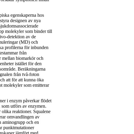
opiska egenskaperna hos
 styra designen av nya
 sjukdomsassocierade
p molekyler som binder till
ivo-detektion av de
muleringar (MD) och
a profilerna för inbunden
härstammar från
er mellan biomarkör och
heter istället för den
onsområde. Beräkningarna
gnalen från två-foton
och att för att kunna öka
ot molekyler som emitterar
oner i enzym påverkar flödet
sen som utförs av enzymen.
 olika reaktioner. Squalene
erar omvandlingen av
 en aminogrupp och en
ar punktmutationer
egenskaper jämfört med