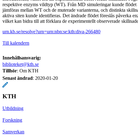
respektive enzyms vildtyp (WT). Från MD simuleringar kunde flödet av
jämföras mellan WT och de muterade varianterna, och distinkta skilln
aktiva siten kunde identifieras. Det ändrade flödet föreslås påverka e
vilket kan bidra till att förklara de experimentellt observerade skillnad
urn.kb.se/resolve?urn=urn:nbn:se:kth:diva-266480
Till kalendern
Innehållsansvarig:
biblioteket@kth.se
Tillhör
: Om KTH
Senast ändrad
:
2020-01-20
KTH
Utbildning
Forskning
Samverkan