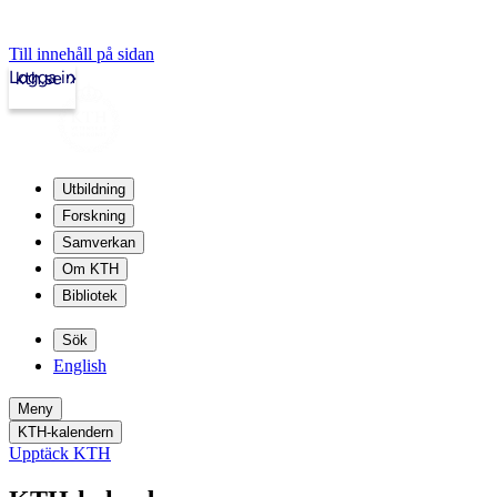
Till innehåll på sidan
Logga in
kth.se
Utbildning
Forskning
Samverkan
Om KTH
Bibliotek
Sök
English
Meny
KTH-kalendern
Upptäck KTH