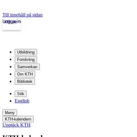
Till innehåll på sidan
Logga in
kth.se
Utbildning
Forskning
Samverkan
Om KTH
Bibliotek
Sök
English
Meny
KTH-kalendern
Upptäck KTH