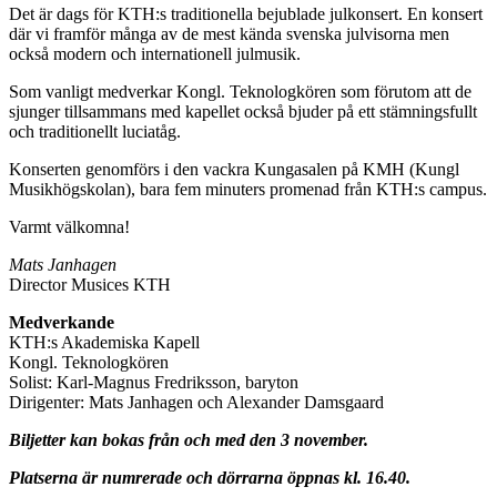
Det är dags för KTH:s traditionella bejublade julkonsert. En konsert
där vi framför många av de mest kända svenska julvisorna men
också modern och internationell julmusik.
Som vanligt medverkar Kongl. Teknologkören som förutom att de
sjunger tillsammans med kapellet också bjuder på ett stämningsfullt
och traditionellt luciatåg.
Konserten genomförs i den vackra Kungasalen på KMH (Kungl
Musikhögskolan), bara fem minuters promenad från KTH:s campus.
Varmt välkomna!
Mats Janhagen
Director Musices KTH
Medverkande
KTH:s Akademiska Kapell
Kongl. Teknologkören
Solist: Karl-Magnus Fredriksson, baryton
Dirigenter: Mats Janhagen och Alexander Damsgaard
Biljetter kan bokas från och med den 3 november.
Platserna är numrerade och dörrarna öppnas kl. 16.40.