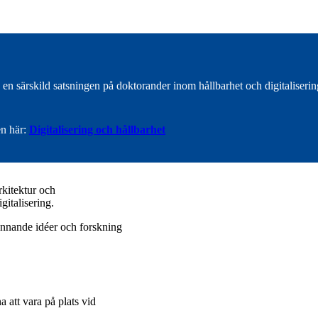
n särskild satsningen på doktorander inom hållbarhet och digitalisering
n här:
Digitalisering och hållbarhet
rkitektur och
gitalisering.
pännande idéer och forskning
att vara på plats vid