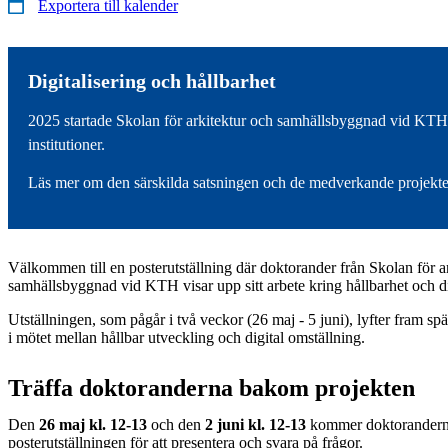
Exportera till kalender
Digitalisering och hållbarhet
2025 startade Skolan för arkitektur och samhällsbyggnad vid KTH e
institutioner.
Läs mer om den särskilda satsningen och de medverkande projekte
Välkommen till en posterutställning där doktorander från Skolan för a
samhällsbyggnad vid KTH visar upp sitt arbete kring hållbarhet och di
Utställningen, som pågår i två veckor (26 maj - 5 juni), lyfter fram s
i mötet mellan hållbar utveckling och digital omställning.
Träffa doktoranderna bakom projekten
Den
26 maj kl. 12-13
och den
2 juni kl. 12-13
kommer doktoranderna 
posterutställningen för att presentera och svara på frågor.