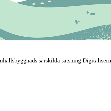
hällsbyggnads särskilda satsning Digitaliserin