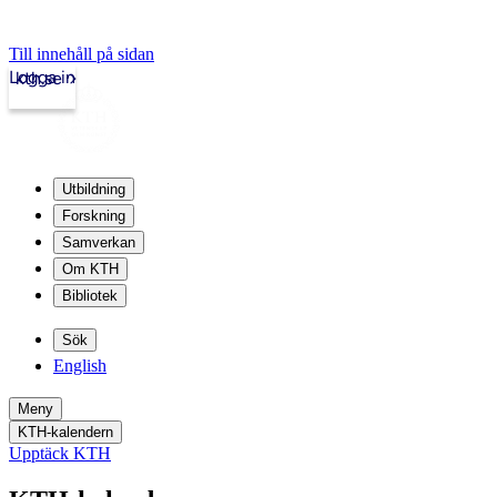
Till innehåll på sidan
Logga in
kth.se
Utbildning
Forskning
Samverkan
Om KTH
Bibliotek
Sök
English
Meny
KTH-kalendern
Upptäck KTH