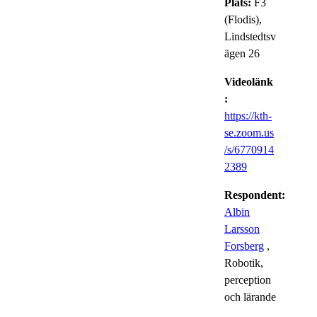
Plats:
F3
(Flodis),
Lindstedtsv
ägen 26
Videolänk
:
https://kth-
se.zoom.us
/s/6770914
2389
Respondent:
Albin
Larsson
Forsberg
,
Robotik,
perception
och lärande