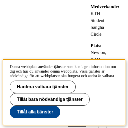
Medverkande:
KTH
Student
Sangha
Circle
Plats:
Newton,
KTH
Library
Denna webbplats använder tjänster som kan lagra information om
dig och hur du använder denna webbplats. Vissa tjänster är
nödvändiga för att webbplatsen ska fungera och andra är valbara.
FIRE: Framtidens
Hantera valbara tjänster
verktyg för att motverka
skogsbränder
Tillåt bara nödvändiga tjänster
Tillåt alla tjänster
13
Föreläsningar
maj
och