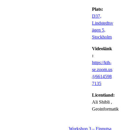
Plats:
D37,
Lindstedtsv
ägen 5,
Stockholm
Videolänk
:
https://kth-
se.zoom.us
/j/6614598
7135
Licentiand:
Ali Shibli
,
Geoinformatik
Workshop 3 – Finputsa