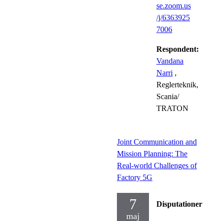
se.zoom.us
/j/6363925
7006
Respondent:
Vandana
Narri
,
Reglerteknik,
Scania/
TRATON
Joint Communication and
Mission Planning: The
Real-world Challenges of
Factory 5G
7
Disputationer
maj