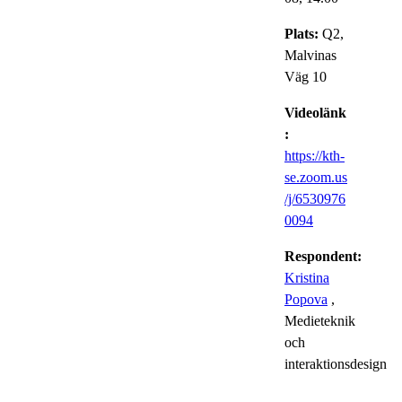
Plats:
Q2,
Malvinas
Väg 10
Videolänk
:
https://kth-
se.zoom.us
/j/6530976
0094
Respondent:
Kristina
Popova
,
Medieteknik
och
interaktionsdesign