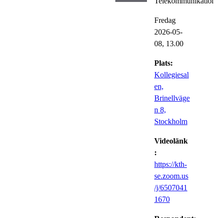
Telekommunikation
Fredag
2026-05-
08,
13.00
Plats:
Kollegiesal
en,
Brinellväge
n 8,
Stockholm
Videolänk
:
https://kth-
se.zoom.us
/j/6507041
1670