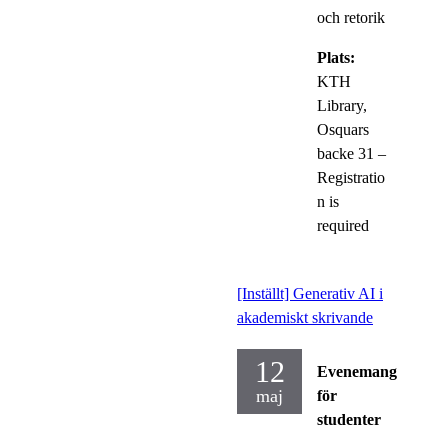
och retorik
Plats:
KTH
Library,
Osquars
backe 31 –
Registratio
n is
required
[Inställt] Generativ AI i
akademiskt skrivande
12
Evenemang
maj
för
studenter