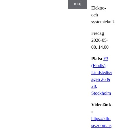
maj
Elektro-
och
systemteknik
Fredag
2026-05-
08,
14.00
Plats:
F3
(Flodis),
Lindstedtsv
ägen 26 &
28,
Stockholm
Videolänk
:
https://kth-
se.zoom.us