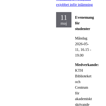
exjobbet inför inlämning
11
Evenemang
maj
för
studenter
Måndag
2026-05-
11,
16.15
-
19.00
Medverkande:
KTH
Biblioteket
och
Centrum
för
akademiskt
skrivande