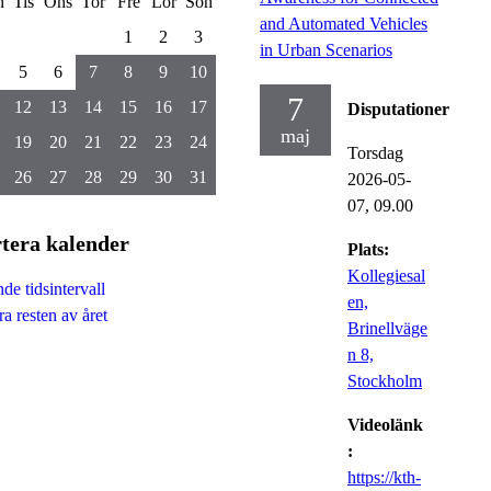
n
Tis
Ons
Tor
Fre
Lör
Sön
and Automated Vehicles
1
2
3
in Urban Scenarios
5
6
7
8
9
10
7
12
13
14
15
16
17
Disputationer
maj
19
20
21
22
23
24
Torsdag
26
27
28
29
30
31
2026-05-
07,
09.00
tera kalender
Plats:
Kollegiesal
de tidsintervall
en,
a resten av året
Brinellväge
n 8,
Stockholm
Videolänk
:
https://kth-