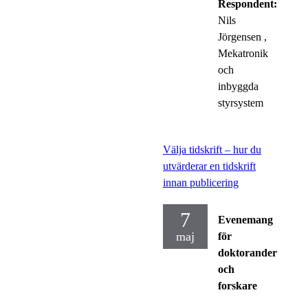
Respondent:
Nils
Jörgensen
,
Mekatronik
och
inbyggda
styrsystem
Välja tidskrift – hur du
utvärderar en tidskrift
innan publicering
7
Evenemang
maj
för
doktorander
och
forskare