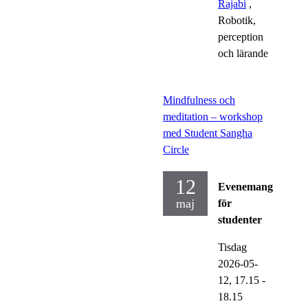
Rajabi
,
Robotik,
perception
och lärande
Mindfulness och
meditation – workshop
med Student Sangha
Circle
12
Evenemang
maj
för
studenter
Tisdag
2026-05-
12,
17.15
-
18.15