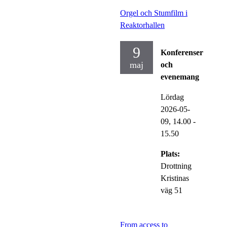
Orgel och Stumfilm i
Reaktorhallen
9
Konferenser
maj
och
evenemang
Lördag
2026-05-
09,
14.00
-
15.50
Plats:
Drottning
Kristinas
väg 51
From access to