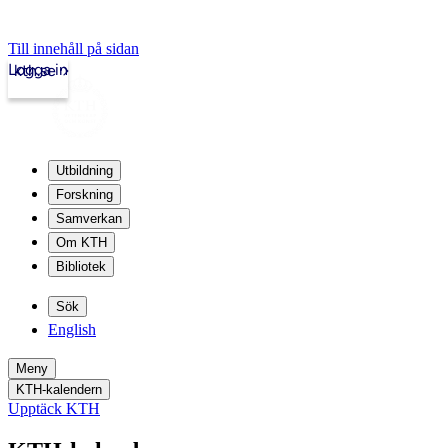
Till innehåll på sidan
Logga in
kth.se
Utbildning
Forskning
Samverkan
Om KTH
Bibliotek
Sök
English
Meny
KTH-kalendern
Upptäck KTH