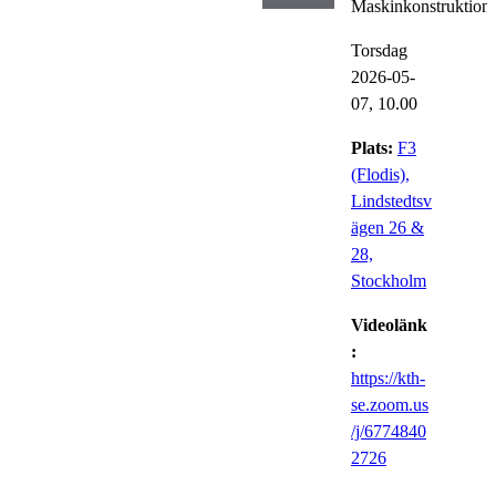
Maskinkonstruktion
Torsdag
2026-05-
07,
10.00
Plats:
F3
(Flodis),
Lindstedtsv
ägen 26 &
28,
Stockholm
Videolänk
:
https://kth-
se.zoom.us
/j/6774840
2726