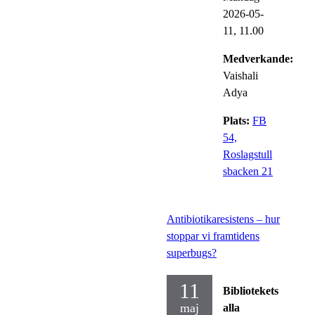
2026-05-
11,
11.00
Medverkande:
Vaishali
Adya
Plats:
FB
54,
Roslagstull
sbacken 21
Antibiotikaresistens – hur
stoppar vi framtidens
superbugs?
11
Bibliotekets
maj
alla