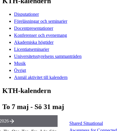
KTH-kalendern
Disputationer
Föreläsningar och seminarier
Docentpresentationer
Konferenser och evenemang
Akademiska högtider
Licentiatseminarier
Universitetsstyrelsens sammanträden
Musik
Övrigt
Anmäl aktivitet till kalendern
KTH-kalendern
To 7 maj - Sö 31 maj
2026
Shared Situational
Awareness for Connected