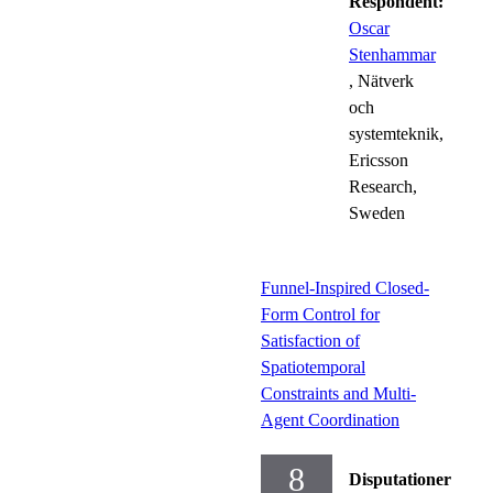
Respondent:
Oscar
Stenhammar
, Nätverk
och
systemteknik,
Ericsson
Research,
Sweden
Funnel-Inspired Closed-
Form Control for
Satisfaction of
Spatiotemporal
Constraints and Multi-
Agent Coordination
8
Disputationer