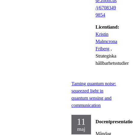
se.zoom.us
/j/6708349
9854
Licentiand:
Kristin
Malmcrona
Friberg
,
Strategiska
hållbarhetsstudier
Taming quantum noise:
squeezed light in
quantum sensing and
communication
11
Docentpresentatio
maj
Måndag