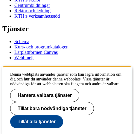
Centrumbildningar
Rektor och ledning
KTH:s verksamhetsstöd
Tjänster
Schema
Kurs- och programkatalogen
Lärplattformen Canvas
Webbmejl
Kontakt
Denna webbplats använder tjänster som kan lagra information om
dig och hur du använder denna webbplats. Vissa tjänster är
KTH
nödvändiga för att webbplatsen ska fungera och andra är valbara.
100 44 Stockholm
+46 8 790 60 00
Hantera valbara tjänster
Kontakta KTH
Tillåt bara nödvändiga tjänster
Jobba på KTH
Press och media
Faktura och betalning KTH
Tillåt alla tjänster
Om KTH:s webbplatser
Tillgänglighetsredogörelse