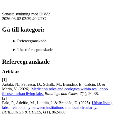
Senaste synkning med DiVA:
2026-08-02 02:39:40
UTC
Gå till kategori:
Refereegranskade
Icke refereegranskade
Refereegranskade
Artiklar
[1]
Antaki, N., Petrescu, D., Schalk, M., Brandão, E., Calciu, D. &
Marin, V. (2026).
Mediation roles and ecologies within resilience-
focused urban living labs.
Buildings and Cities, 7
(1), 20-38.
[2]
Palo, P., Adelfio, M., Lundin, J. & Brandão, E. (2025).
Urban living
labs : relationality between institutions and local circularity.
BUILDINGS & CITIES, 6
(1), 862-880.