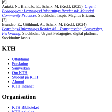
[6]
Antaki, N., Brandão, E., Schalk, M. (Red.). (2025).
Urgent
Pedagogies : Learnings/Unlearnings Reader #4: Material
Community Practices
. Stockholm: Iaspis, Magnus Ericson.
[7]
Brandao, E., Göthlund, A., Schalk, M. (Red.). (2024).
Learnings/Unlearnings Reader #5 : Transgressing, Conversing,
Performing
. Stockholm: Urgent Pedagogies, digital platform,
Stockholm: Iaspis.
KTH
Utbildning
Forskning
Samverkan
Om KTH
Student på KTH
Alumni
KTH Intranät
Organisation
KTH Biblioteket
KTH:s skolor