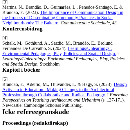
[3]
Martins, N., Brandão, D., Guimarães, L., Penedos-Santiago, E. &
Brandão, E. (2023).
The Importance of Communication Design in
the Process of Disseminating Community Practices in Social
Neighbourhoods: The Balteiro.
Comunicacao e Sociedade, 43
.
Konferensbidrag
[4]
Schalk, M., Göthlund, A., Sazdic, M., Brandão, E., Brolund
Fernandes De Carvalho, S. (2024).
Learnings/Unlearnings :
Environmental Pedagogies, Play, Policies, and Spatial Design.
I
Learnings/Unlearnings: Environmental Pedagogies, Play, Policies,
and Spatial Design.
Stockholm.
Kapitel i böcker
[5]
Brandão, E., Adelfio, M., Thuvander, L. & Hagy, S. (2023).
Design
Activism in Education : Making Changes to the Architectural
Profession through Collaborative and Radical Pedagogy.
I
Emerging
Perspectives on Teaching Architecture and Urbanism
(s. 137-171).
Newcastle: Cambridge Scholars Publishing.
Icke refereegranskade
Proceedings (redaktörskap)