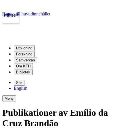
Hoppa till huvudinnehållet
Logga in
kth.se
Utbildning
Forskning
Samverkan
Om KTH
Bibliotek
Sök
English
Meny
Publikationer av Emílio da
Cruz Brandão