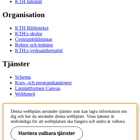
KTH Intranät
Organisation
KTH Biblioteket
KTH:s skolor
Centrumbildningar
Rektor och ledning
KTH:s verksamhetsstöd
Tjänster
Schema
Kurs- och programkatalogen
Lärplattformen Canvas
Webbmejl
Kontakt
Denna webbplats använder tjänster som kan lagra information om
dig och hur du använder denna webbplats. Vissa tjänster är
KTH
nödvändiga för att webbplatsen ska fungera och andra är valbara.
100 44 Stockholm
+46 8 790 60 00
Hantera valbara tjänster