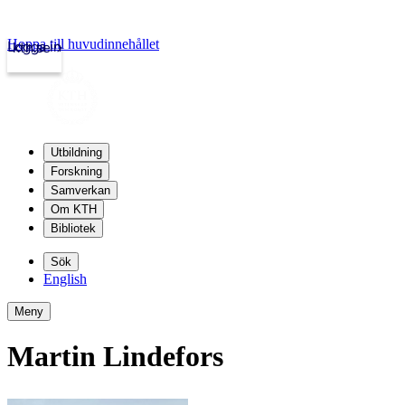
Hoppa till huvudinnehållet
Logga in
kth.se
Utbildning
Forskning
Samverkan
Om KTH
Bibliotek
Sök
English
Meny
Martin Lindefors