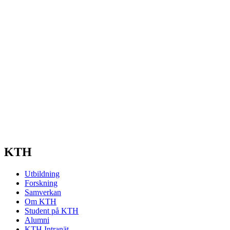
KTH
Utbildning
Forskning
Samverkan
Om KTH
Student på KTH
Alumni
KTH Intranät