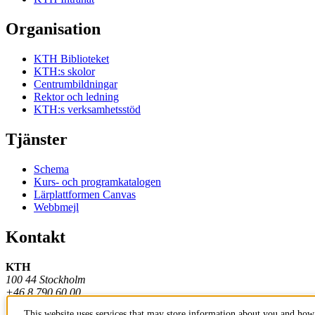
Organisation
KTH Biblioteket
KTH:s skolor
Centrumbildningar
Rektor och ledning
KTH:s verksamhetsstöd
Tjänster
Schema
Kurs- och programkatalogen
Lärplattformen Canvas
Webbmejl
Kontakt
KTH
100 44 Stockholm
+46 8 790 60 00
This website uses services that may store information about you and how 