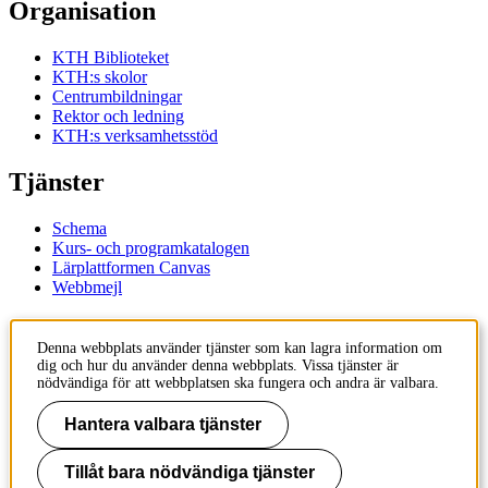
Organisation
KTH Biblioteket
KTH:s skolor
Centrumbildningar
Rektor och ledning
KTH:s verksamhetsstöd
Tjänster
Schema
Kurs- och programkatalogen
Lärplattformen Canvas
Webbmejl
Kontakt
Denna webbplats använder tjänster som kan lagra information om
dig och hur du använder denna webbplats. Vissa tjänster är
KTH
nödvändiga för att webbplatsen ska fungera och andra är valbara.
100 44 Stockholm
+46 8 790 60 00
Hantera valbara tjänster
Kontakta KTH
Tillåt bara nödvändiga tjänster
Jobba på KTH