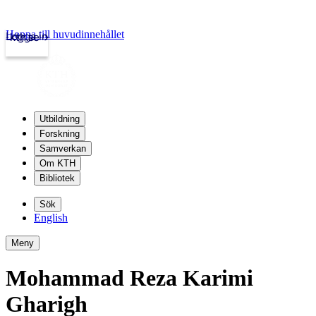
Hoppa till huvudinnehållet
Logga in
kth.se
Utbildning
Forskning
Samverkan
Om KTH
Bibliotek
Sök
English
Meny
Mohammad Reza Karimi
Gharigh