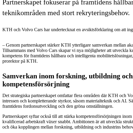
Partnerskapet fokuserar på framtidens hållb
teknikområden med stort rekryteringsbehov.
KTH och Volvo Cars har undertecknat en avsiktsförklaring om att ingå 
– Genom partnerskapet stärker KTH ytterligare samverkan mellan aka
Tillsammans med Volvo Cars skapar vi nya möjligheter att utveckla k
kompetens för framtidens hållbara och intelligenta mobilitetslösninga
prorektor på KTH.
Samverkan inom forskning, utbildning och
kompetensförsörjning
Det strategiska partnerskapet omfattar flera områden där KTH och 
intressen och kompletterande styrkor, såsom materialteknik och AI. Sär
framtidens fordonsutveckling och den gröna omställningen.
Partnerskapet syftar också till att stärka kompetensförsörjningen ino
kvalificerad arbetskraft växer snabbt. Ambitionen är att utveckla str
och öka kopplingen mellan forskning, utbildning och industrins behov