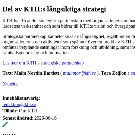
Del av KTH:s långsiktiga strategi
KTH har 15 andra strategiska partnerskap med organisationer som har 
lärosätets verksamhet och som bidrar till KTH:s vision och övergripa
Strategiska partnerskap kännetecknas av långsiktighet, regelbunden dia
organisationerna och aktiviteter som spänner över en bredd av KTH
omfattar betydande satsningar inom forskning och utbildning, samt ins
samhällsgenomslag och innovation.
Läs mer om KTH:s strategiska partnerskap
Text: Malin Nordin Bartlett
(
malinnor@kth.se
)
,
Tora Zeijlon
(
to
Nyheter
Innehållsansvarig:
redaktion@kth.se
Tillhör
: Om KTH
Senast ändrad
:
2026-06-16