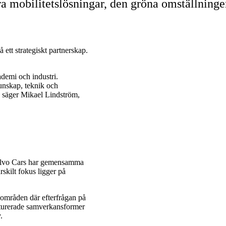
ara mobilitetslösningar, den gröna omställnin
ett strategiskt partnerskap.
demi och industri.
unskap, teknik och
r, säger Mikael Lindström,
Volvo Cars har gemensamma
skilt fokus ligger på
m områden där efterfrågan på
ukturerade samverkansformer
.