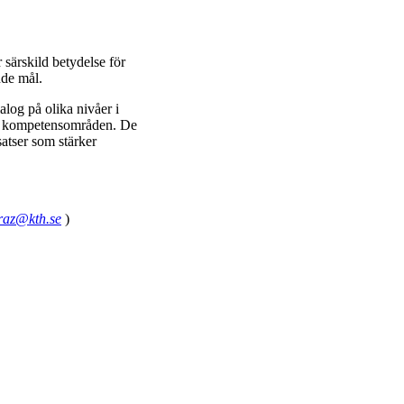
särskild betydelse för
nde mål.
log på olika nivåer i
:s kompetensområden. De
atser som stärker
raz@kth.se
)