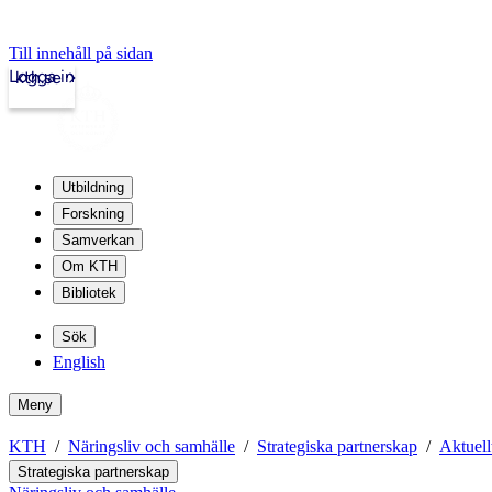
Till innehåll på sidan
Logga in
kth.se
Utbildning
Forskning
Samverkan
Om KTH
Bibliotek
Sök
English
Meny
KTH
Näringsliv och samhälle
Strategiska partnerskap
Aktuell
Strategiska partnerskap