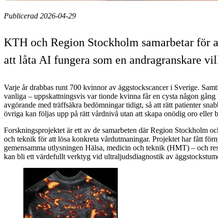
Publicerad 2026-04-29
KTH och Region Stockholm samarbetar för att
att låta AI fungera som en andragranskare vill
Varje år drabbas runt 700 kvinnor av äggstockscancer i Sverige. Samti
vanliga – uppskattningsvis var tionde kvinna får en cysta någon gång i 
avgörande med träffsäkra bedömningar tidigt, så att rätt patienter sna
övriga kan följas upp på rätt vårdnivå utan att skapa onödig oro eller b
Forskningsprojektet är ett av de samarbeten där Region Stockholm o
och teknik för att lösa konkreta vårdutmaningar. Projektet har fått f
gemensamma utlysningen Hälsa, medicin och teknik (HMT) – och resulta
kan bli ett värdefullt verktyg vid ultraljudsdiagnostik av äggstockstum