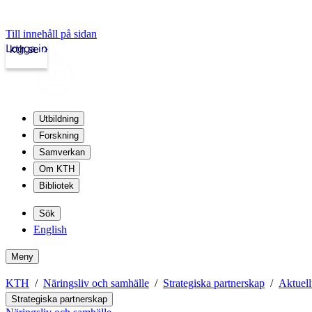
Till innehåll på sidan
Logga in
kth.se
Utbildning
Forskning
Samverkan
Om KTH
Bibliotek
Sök
English
Meny
KTH
Näringsliv och samhälle
Strategiska partnerskap
Aktuell
Strategiska partnerskap