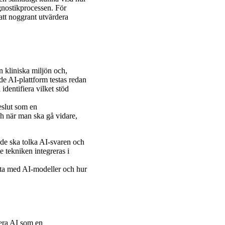
gnostikprocessen. För
att noggrant utvärdera
n kliniska miljön och,
nde AI-plattform testas redan
identifiera vilket stöd
eslut som en
ch när man ska gå vidare,
 de ska tolka AI-svaren och
 tekniken integreras i
beta med AI-modeller och hur
cera AI som en