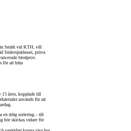
in Smith vid KTH, vill
vid Södersjukhuset, pröva
vancerade blodprov.
för att hitta
e 15 åren, kopplade till
Materialet används för att
vardag.
n tidig sortering – till
g bör skickas vidare för
ch samtidigt kunna visa hur