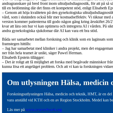
andragranskare på bred front inom ultraljudsdiagnostik, för att på så sä
till en bedömning där det finns ett kompetent stöd, enligt Elisabeth Ep
– Genom att höja kvaliteten på den gynekologiska ultraljudsdiagnostik
vård, som i slutänden också blir mer kostnadseffektiv. Vi räknar med at
version kommer patienterna till godo någon gång kring årsskiftet 26/
kvar att lära om hur vi kan optimera och intregrera AI i vården. På sikt
andra gynekologiska sjukdomar där AI kan vara ett bra stöd.
Båda ser samarbetet mellan forskning och klinik som en laginsats som 
framstegen hittills:
– Jag har samarbetat med kliniker i andra projekt, men det engageman
ner från hela teamet är unikt, säger Pawel Herman.
Elisabeth Epstein tillägger:
– Det är roligt att få möjlighet att forska med begåvade människor från 
kunna lösa ett angeläget problem. Och att vi kan ta forskningen vidare 
Om utlysningen Hälsa, medicin
Forskningsutlysningen Hälsa, medicin och teknik, HMT, är en del
vara anställd vid KTH och en av Region Stockholm. Medel kan bevilj
Läs mer på
www.researchweb.org