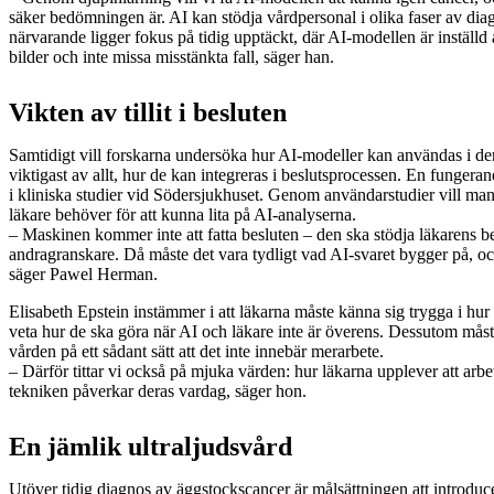
säker bedömningen är. AI kan stödja vårdpersonal i olika faser av dia
närvarande ligger fokus på tidig upptäckt, där AI-modellen är inställd 
bilder och inte missa misstänkta fall, säger han.
Vikten av tillit i besluten
Samtidigt vill forskarna undersöka hur AI-modeller kan användas i de
viktigast av allt, hur de kan integreras i beslutsprocessen. En fungera
i kliniska studier vid Södersjukhuset. Genom användarstudier vill man 
läkare behöver för att kunna lita på AI-analyserna.
– Maskinen kommer inte att fatta besluten – den ska stödja läkarens b
andragranskare. Då måste det vara tydligt vad AI-svaret bygger på, o
säger Pawel Herman.
Elisabeth Epstein instämmer i att läkarna måste känna sig trygga i hur
veta hur de ska göra när AI och läkare inte är överens. Dessutom måste
vården på ett sådant sätt att det inte innebär merarbete.
– Därför tittar vi också på mjuka värden: hur läkarna upplever att ar
tekniken påverkar deras vardag, säger hon.
En jämlik ultraljudsvård
Utöver tidig diagnos av äggstockscancer är målsättningen att introdu