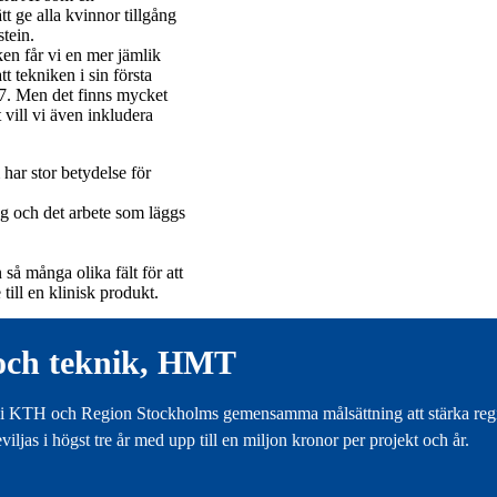
tt ge alla kvinnor tillgång
stein.
en får vi en mer jämlik
t tekniken i sin första
27. Men det finns mycket
 vill vi även inkludera
har stor betydelse för
g och det arbete som läggs
så många olika fält för att
till en klinisk produkt.
 och teknik, HMT
 i KTH och Region Stockholms gemensamma målsättning att stärka regi
as i högst tre år med upp till en miljon kronor per projekt och år.