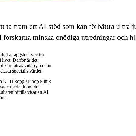
 ta fram ett AI-stöd som kan förbättra ultra
 forskarna minska onödiga utredningar och hjälpa
digt är äggstockscystor
livet. Därför är det
bbt kan lotsas vidare, medan
elasta specialistvården.
ch KTH kopplar ihop klinik
örnyade medel inom den
ten hittills visar att AI
örer.