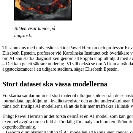
Bilden visar tumör på
äggstock.
Tillsammans med universitetslektor Pawel Herman och professor Kev
Elisabeth Epstein, professor vid Karolinska Institutet och överläkare 
om AI kan stärka diagnostiken genom att koppla ihop ultraljud med a
– Det kan ge ett säkrare underlag. Vi vill också se om AI kan användas 
äggstockscancer i ett tidigare stadium, säger Elisabeth Epstein.
Stort dataset ska vässa modellerna
Forskarna samlar nu in ett stort material ultraljudsbilder från de senast
journaldata, uppföljning i kvalitetsregister och andra undersökningar. 
träna och finslipa AI-modellerna så att de blir mer träffsäkra i klinisk 
Enligt Pawel Herman är det första delmålet en AI-modell som kan göra e
exempel avgöra om en bild är för dålig för analys och om en förändrin
expertbedömning.
– Genom djupinlärning vill vi få AI-modellen att känna igen cancer, o