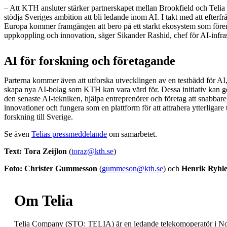
– Att KTH ansluter stärker partnerskapet mellan Brookfield och Telia och
stödja Sveriges ambition att bli ledande inom AI. I takt med att efterfr
Europa kommer framgången att bero på ett starkt ekosystem som förena
uppkoppling och innovation, säger Sikander Rashid, chef för AI‑infr
AI för forskning och företagande
Parterna kommer även att utforska utvecklingen av en testbädd för AI, s
skapa nya AI-bolag som KTH kan vara värd för. Dessa initiativ kan ge f
den senaste AI-tekniken, hjälpa entreprenörer och företag att snabbar
innovationer och fungera som en plattform för att attrahera ytterligare 
forskning till Sverige.
Se även
Telias pressmeddelande
om samarbetet.
Text: Tora Zeijlon
(
toraz@kth.se
)
Foto: Christer Gummesson
(
gummeson@kth.se
) och
Henrik Ryhle
Om Telia
Telia Company (STO: TELIA) är en ledande telekomoperatör i Nord