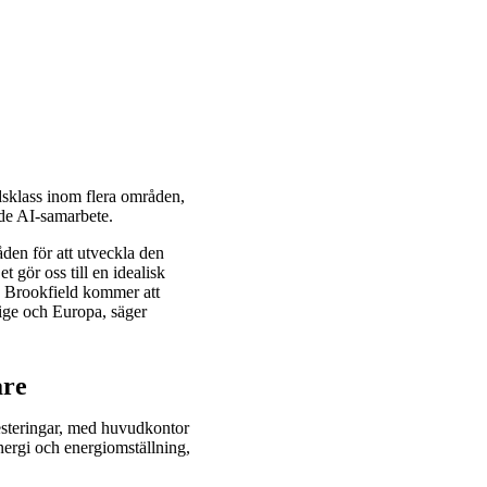
dsklass inom flera områden,
rade AI-samarbete.
den för att utveckla den
 gör oss till en idealisk
h Brookfield kommer att
rige och Europa, säger
are
vesteringar, med huvudkontor
nergi och energiomställning,