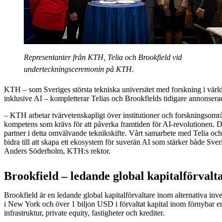
Representanter från KTH, Telia och Brookfield vid
underteckningsceremonin på KTH.
KTH – som Sveriges största tekniska universitet med forskning i värl
inklusive AI – kompletterar Telias och Brookfields tidigare annonse
– KTH arbetar tvärvetenskapligt över institutioner och forskningsområ
kompetens som krävs för att påverka framtiden för AI‑revolutionen. Det
partner i detta omvälvande teknikskifte. Vårt samarbete med Telia oc
bidra till att skapa ett ekosystem för suverän AI som stärker både Sve
Anders Söderholm, KTH:s rektor.
Brookfield – ledande global kapitalförvalt
Brookfield är en ledande global kapitalförvaltare inom alternativa in
i New York och över 1 biljon USD i förvaltat kapital inom förnybar e
infrastruktur, private equity, fastigheter och krediter.