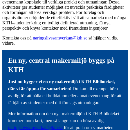
evenemang kopplade till verkliga projekt och utmaningar. Dessa
aktiviteter ger studenter möjlighet att utveckla praktiska färdigheter
och förmågan att lösa verkliga problem. För företag och
organisationer erbjuder de ett effektivt sätt att samarbeta med många
KTH-studenter kring en tydligt definierad utmaning, få nya
perspektiv och knyta kontakter med framtidens ingenjörer.
Kontakta oss på
naringslivssamverkan@kth.se
så hjälper vi dig
vidare.
En ny, central makermiljö byggs på
KTH
Just nu bygger vi en ny makermiljö i KTH Biblioteket,
där vi är öppna för samarbeten!
Du kan till exempel höra
av dig för att hålla ett buildathon eller annat evenemang för att
få hjälp av studenter med ditt företags utmaningar.
Mer information om den nya makermiljön i KTH Biblioteket
kommer inom kort, men så länge kan du höra av dig
naringslivssamverkan@kth.se
för att prata om samarbeten.