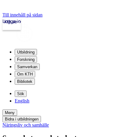
Till innehåll på sidan
Logga in
kth.se
Utbildning
Forskning
Samverkan
Om KTH
Bibliotek
Sök
English
Meny
Bidra i utbildningen
Näringsliv och samhälle