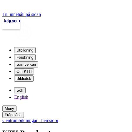
Till innehåll på sidan
Logga in
kth.se
Utbildning
Forskning
Samverkan
Om KTH
Bibliotek
Sök
English
Meny
Frågelåda
Centrumbildningar - hemsidor