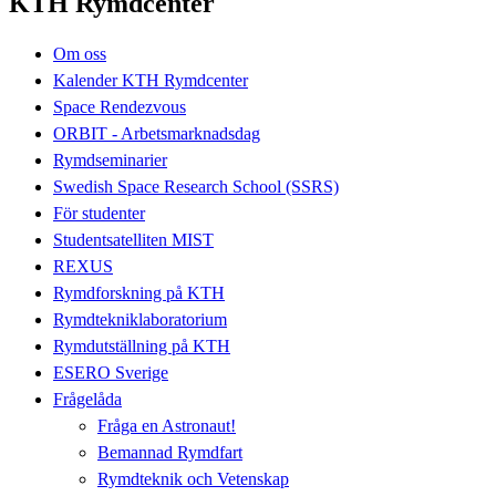
KTH Rymdcenter
Om oss
Kalender KTH Rymdcenter
Space Rendezvous
ORBIT - Arbetsmarknadsdag
Rymdseminarier
Swedish Space Research School (SSRS)
För studenter
Studentsatelliten MIST
REXUS
Rymdforskning på KTH
Rymdtekniklaboratorium
Rymdutställning på KTH
ESERO Sverige
Frågelåda
Fråga en Astronaut!
Bemannad Rymdfart
Rymdteknik och Vetenskap