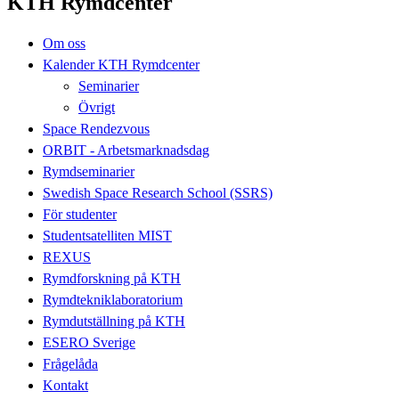
KTH Rymdcenter
Om oss
Kalender KTH Rymdcenter
Seminarier
Övrigt
Space Rendezvous
ORBIT - Arbetsmarknadsdag
Rymdseminarier
Swedish Space Research School (SSRS)
För studenter
Studentsatelliten MIST
REXUS
Rymdforskning på KTH
Rymdtekniklaboratorium
Rymdutställning på KTH
ESERO Sverige
Frågelåda
Kontakt