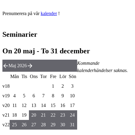
Prenumerera på vår
kalender
!
Seminarier
On 20 maj - To 31 december
Kommande
Maj 2026
kalenderhändelser saknas.
Mån
Tis
Ons
Tor
Fre
Lör
Sön
v18
1
2
3
v19
4
5
6
7
8
9
10
v20
11
12
13
14
15
16
17
v21
18
19
20
21
22
23
24
v22
25
26
27
28
29
30
31