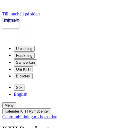
Till innehåll på sidan
Logga in
kth.se
Utbildning
Forskning
Samverkan
Om KTH
Bibliotek
Sök
English
Meny
Kalender KTH Rymdcenter
Centrumbildningar - hemsidor