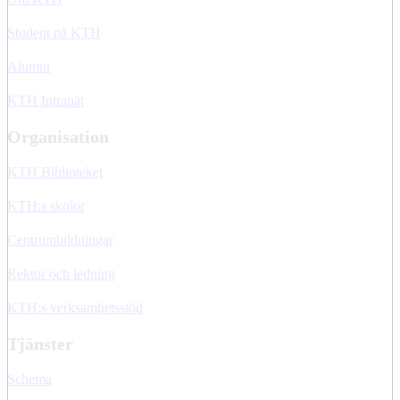
Student på KTH
Alumni
KTH Intranät
Organisation
KTH Biblioteket
KTH:s skolor
Centrumbildningar
Rektor och ledning
KTH:s verksamhetsstöd
Tjänster
Schema