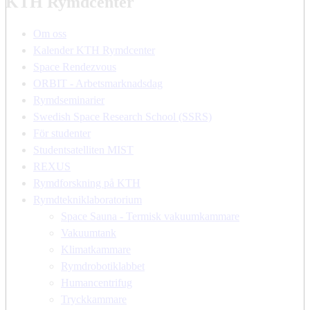
KTH Rymdcenter
Om oss
Kalender KTH Rymdcenter
Space Rendezvous
ORBIT - Arbetsmarknadsdag
Rymdseminarier
Swedish Space Research School (SSRS)
För studenter
Studentsatelliten MIST
REXUS
Rymdforskning på KTH
Rymdtekniklaboratorium
Space Sauna - Termisk vakuumkammare
Vakuumtank
Klimatkammare
Rymdrobotiklabbet
Humancentrifug
Tryckkammare