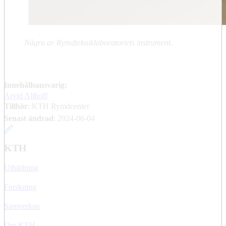
Några av Rymdtekniklaboratoriets instrument.
Innehållsansvarig:
Arvid Althoff
Tillhör
: KTH Rymdcenter
Senast ändrad
:
2024-06-04
KTH
Utbildning
Forskning
Samverkan
Om KTH