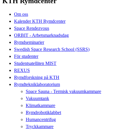
KTH Rymdcenter
Om oss
Kalender KTH Rymdcenter
Space Rendezvous
ORBIT - Arbetsmarknadsdag
Rymdseminarier
Swedish Space Research School (SSRS)
För studenter
Studentsatelliten MIST
REXUS
Rymdforskning på KTH
Rymdtekniklaboratorium
Space Sauna - Termisk vakuumkammare
Vakuumtank
Klimatkammare
Rymdrobotiklabbet
Humancentrifug
Tryckkammare