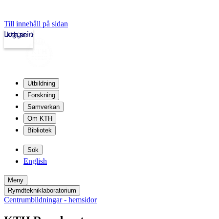
Till innehåll på sidan
Logga in
kth.se
Utbildning
Forskning
Samverkan
Om KTH
Bibliotek
Sök
English
Meny
Rymdtekniklaboratorium
Centrumbildningar - hemsidor