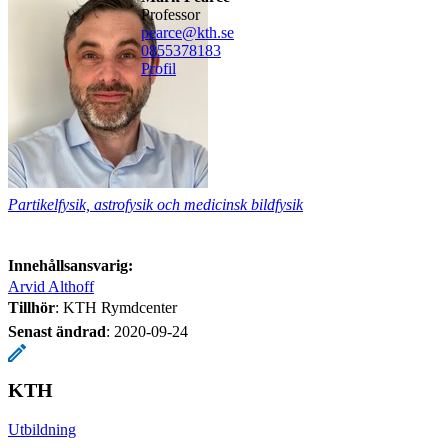
professor
pearce@kth.se
0855378183
Profil
Partikelfysik, astrofysik och medicinsk bildfysik
Innehållsansvarig:
Arvid Althoff
Tillhör
: KTH Rymdcenter
Senast ändrad
:
2020-09-24
KTH
Utbildning