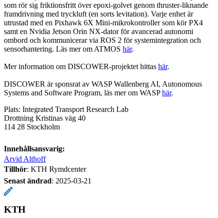
som rör sig friktionsfritt över epoxi-golvet genom thruster-liknande
framdrivning med tryckluft (en sorts levitation). Varje enhet är
utrustad med en Pixhawk 6X Mini-mikrokontroller som kör PX4
samt en Nvidia Jetson Orin NX-dator för avancerad autonomi
ombord och kommunicerar via ROS 2 för systemintegration och
sensorhantering. Läs mer om ATMOS
här
.
Mer information om DISCOWER-projektet hittas
här
.
DISCOWER är sponsrat av WASP Wallenberg AI, Autonomous
Systems and Software Program, läs mer om WASP
här
.
Plats: Integrated Transport Research Lab
Drottning Kristinas väg 40
114 28 Stockholm
Innehållsansvarig:
Arvid Althoff
Tillhör
: KTH Rymdcenter
Senast ändrad
:
2025-03-21
KTH