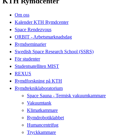
KTH Rymdcenter
Om oss
Kalender KTH Rymdcenter
Space Rendezvous
ORBIT - Arbetsmarknadsdag
Rymdseminarier
Swedish Space Research School (SSRS)
För studenter
Studentsatelliten MIST
REXUS
Rymdforskning på KTH
Rymdtekniklaboratorium
Space Sauna - Termisk vakuumkammare
Vakuumtank
Klimatkammare
Rymdrobotiklabbet
Humancentrifug
Tryckkammare