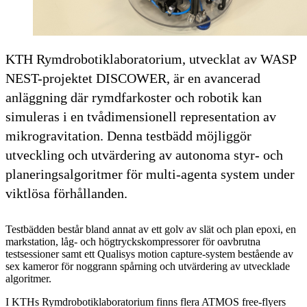
KTH Rymdrobotiklaboratorium, utvecklat av WASP
NEST-projektet DISCOWER, är en avancerad
anläggning där rymdfarkoster och robotik kan
simuleras i en tvådimensionell representation av
mikrogravitation. Denna testbädd möjliggör
utveckling och utvärdering av autonoma styr- och
planeringsalgoritmer för multi-agenta system under
viktlösa förhållanden.
Testbädden består bland annat av ett golv av slät och plan epoxi, en
markstation, låg- och högtryckskompressorer för oavbrutna
testsessioner samt ett Qualisys motion capture-system bestående av
sex kameror för noggrann spårning och utvärdering av utvecklade
algoritmer.
I KTHs Rymdrobotiklaboratorium finns flera ATMOS free-flyers