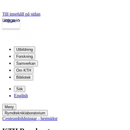
Till innehåll på sidan
Logga in
kth.se
Utbildning
Forskning
Samverkan
Om KTH
Bibliotek
Sök
English
Meny
Rymdtekniklaboratorium
Centrumbildningar - hemsidor