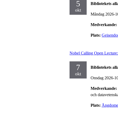
5
Bibliotekets al
okt
Måndag 2026-1
Medverkande:
Plats:
Geisendor
Nobel Calling Open Lecture:
7
Bibliotekets al
okt
Onsdag 2026-1
Medverkande:
och datavetensk
Plats:
Ångdome