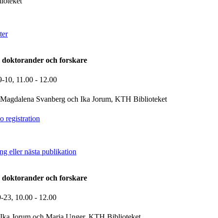
ioteket
ter
 doktorander och forskare
9-10,
11.00
- 12.00
Magdalena Svanberg och Ika Jorum, KTH Biblioteket
 registration
ing eller nästa publikation
 doktorander och forskare
9-23,
10.00
- 12.00
Ika Jorum och Maria Unger, KTH Biblioteket