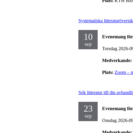
Plats:
KTH Bibl
Systematiska litteraturöversik
10
Evenemang för
sep
Torsdag 2026-0
Medverkande:
Plats:
Zoom – no
Sök litteratur till din avhandl
23
Evenemang för
sep
Onsdag 2026-0
Medverkande: