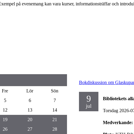
xempel på evenemang kan vara kurser, informationsträffar och introdukti
Bokdiskussion om Glaskupan
Fre
Lör
Sön
9
Bibliotekets al
5
6
7
jul
12
13
14
Torsdag 2026-0
19
20
21
Medverkande:
26
27
28