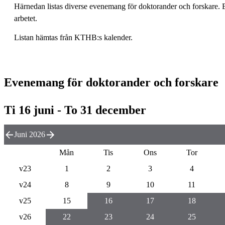
Härnedan listas diverse evenemang för doktorander och forskare. E
arbetet.
Listan hämtas från KTHB:s kalender.
Evenemang för doktorander och forskare
Ti 16 juni - To 31 december
Juni 2026
Mån
Tis
Ons
Tor
v23
1
2
3
4
v24
8
9
10
11
v25
15
16
17
18
v26
22
23
24
25