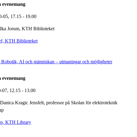
la evenemang
0-05,
17.15
- 19.00
Ika Jorum, KTH Biblioteket
f, KTH Biblioteket
 Robotik, AI och människan – utmaningar och möjligheter
la evenemang
0-07,
12.15
- 13.00
Danica Kragic Jensfelt, professor på Skolan för elektroteknik
ap
n, KTH Library