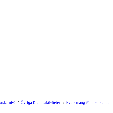
orskarnivå
Övriga lärandeaktiviteter
Evenemang för doktorander o