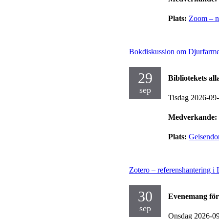
Plats:
Zoom – no
Bokdiskussion om Djurfarm
29
Bibliotekets al
sep
Tisdag 2026-09
Medverkande:
Plats:
Geisendor
Zotero – referenshantering 
30
Evenemang för
sep
Onsdag 2026-0