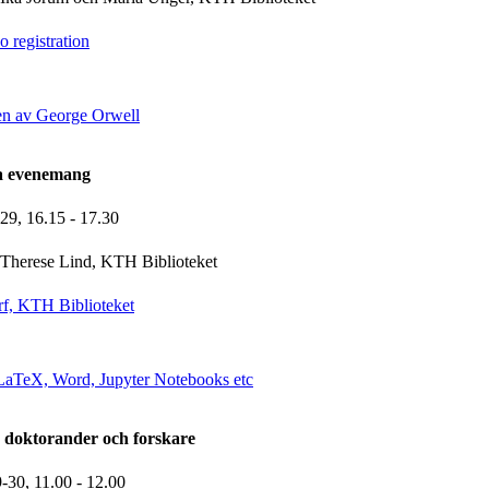
 registration
en av George Orwell
la evenemang
-29,
16.15
- 17.30
Therese Lind, KTH Biblioteket
f, KTH Biblioteket
i LaTeX, Word, Jupyter Notebooks etc
 doktorander och forskare
9-30,
11.00
- 12.00