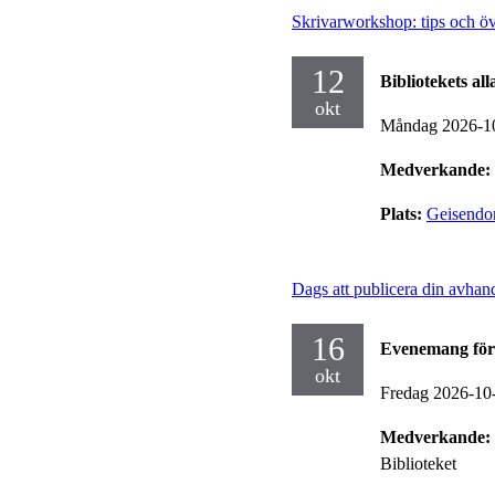
Skrivarworkshop: tips och övn
12
Bibliotekets al
okt
Måndag 2026-1
Medverkande:
Plats:
Geisendor
Dags att publicera din avhan
16
Evenemang för
okt
Fredag 2026-10
Medverkande:
Biblioteket