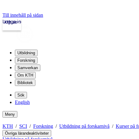
Till innehåll på sidan
Logga in
kth.se
Utbildning
Forskning
Samverkan
Om KTH
Bibliotek
Sök
English
Meny
KTH
SCI
Forskning
Utbildning på forskarnivå
Kurser på f
Övriga lärandeaktiviteter