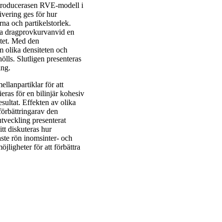
ntroducerasen RVE-modell i
ivering ges för hur
na och partikelstorlek.
la dragprovkurvanvid en
itet. Med den
 olika densiteten och
lls. Slutligen presenteras
ing.
lanpartiklar för att
eras för en bilinjär kohesiv
ultat. Effekten av olika
örbättringarav den
tveckling presenterat
itt diskuteras hur
te rön inomsinter- och
jligheter för att förbättra