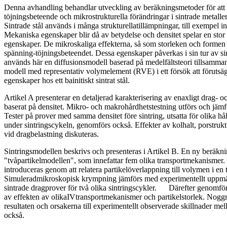
Denna avhandling behandlar utveckling av beräkningsmetoder för att 
töjningsbeteende och mikrostrukturella förändringar i sintrade metalle
Sintrade stål används i många strukturellatillämpningar, till exempel 
Mekaniska egenskaper blir då av betydelse och densitet spelar en stor r
egenskaper. De mikroskaliga effekterna, så som storleken och formen
spänning-töjningsbeteendet. Dessa egenskaper påverkas i sin tur av si
används här en diffusionsmodell baserad på medelfältsteori tillsam
modell med representativ volymelement (RVE) i ett försök att förutsä
egenskaper hos ett bainitiskt sintrat stål.
Artikel A presenterar en detaljerad karakterisering av enaxligt drag-
baserat på densitet. Mikro- och makrohårdhetstestning utförs och jämf
Tester på prover med samma densitet före sintring, utsatta för olika hå
under sintringscykeln, genomförs också. Effekter av kolhalt, porstrukt
vid dragbelastning diskuteras.
Sintringsmodellen beskrivs och presenteras i Artikel B. En ny beräkn
"tvåpartikelmodellen", som innefattar fem olika transportmekanismer.
introduceras genom att relatera partikelöverlappning till volymen i en 
Simuleradmikroskopisk krympning jämförs med experimentellt uppmä
sintrade dragprover för två olika sintringscykler. Därefter genomför
av effekten av olikaIVtransportmekanismer och partikelstorlek. Nog
resultaten och orsakerna till experimentellt observerade skillnader mel
också.