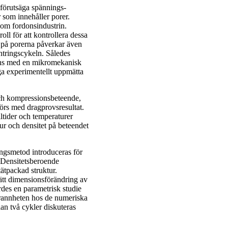
förutsäga spännings-
r som innehåller porer.
inom fordonsindustrin.
oll för att kontrollera dessa
 på porerna påverkar även
ntringscykeln. Således
mans med en mikromekanisk
ga experimentellt uppmätta
 och kompressionsbeteende,
örs med dragprovsresultat.
lltider och temperaturer
ur och densitet på beteendet
ingsmetod introduceras för
 Densitetsberoende
tätpackad struktur.
tt dimensionsförändring av
des en parametrisk studie
grannheten hos de numeriska
lan två cykler diskuteras