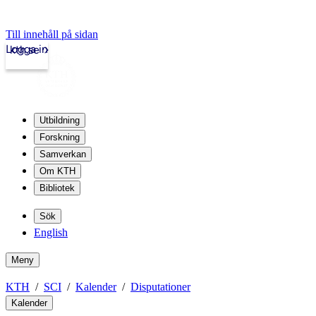
Till innehåll på sidan
Logga in
kth.se
Utbildning
Forskning
Samverkan
Om KTH
Bibliotek
Sök
English
Meny
KTH
SCI
Kalender
Disputationer
Kalender