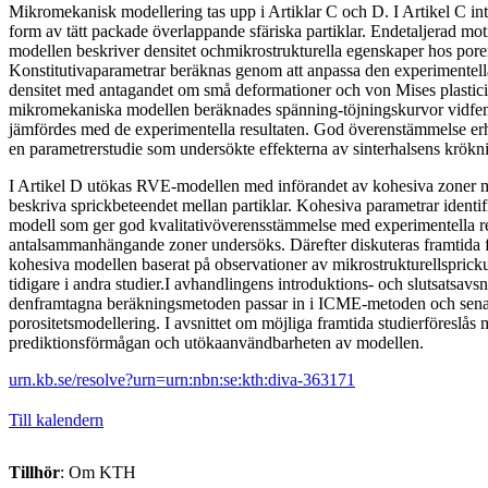
Mikromekanisk modellering tas upp i Artiklar C och D. I Artikel C i
form av tätt packade överlappande sfäriska partiklar. Endetaljerad mot
modellen beskriver densitet ochmikrostrukturella egenskaper hos porer
Konstitutivaparametrar beräknas genom att anpassa den experimentel
densitet med antagandet om små deformationer och von Mises plastic
mikromekaniska modellen beräknades spänning-töjningskurvor vidfem
jämfördes med de experimentella resultaten. God överenstämmelse erhö
en parametrerstudie som undersökte effekterna av sinterhalsens krökn
I Artikel D utökas RVE-modellen med införandet av kohesiva zoner mel
beskriva sprickbeteendet mellan partiklar. Kohesiva parametrar identifi
modell som ger god kvalitativöverensstämmelse med experimentella res
antalsammanhängande zoner undersöks. Därefter diskuteras framtida f
kohesiva modellen baserat på observationer av mikrostrukturellspricku
tidigare i andra studier.I avhandlingens introduktions- och slutsatsavsn
denframtagna beräkningsmetoden passar in i ICME-metoden och senas
porositetsmodellering. I avsnittet om möjliga framtida studierföreslås mö
prediktionsförmågan och utökaanvändbarheten av modellen.
urn.kb.se/resolve?urn=urn:nbn:se:kth:diva-363171
Till kalendern
Tillhör
: Om KTH