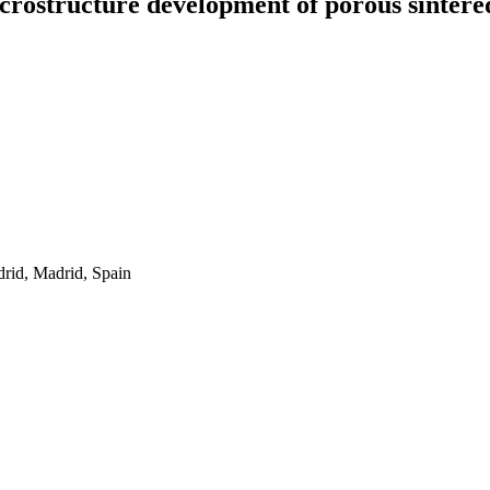
crostructure development of porous sintered
rid, Madrid, Spain