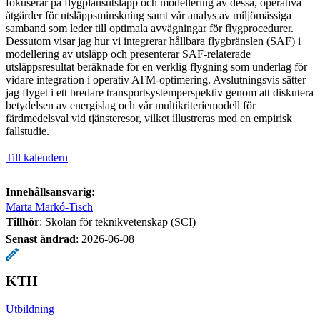
fokuserar på flygplansutsläpp och modellering av dessa, operativa
åtgärder för utsläppsminskning samt vår analys av miljömässiga
samband som leder till optimala avvägningar för flygprocedurer.
Dessutom visar jag hur vi integrerar hållbara flygbränslen (SAF) i
modellering av utsläpp och presenterar SAF-relaterade
utsläppsresultat beräknade för en verklig flygning som underlag för
vidare integration i operativ ATM-optimering. Avslutningsvis sätter
jag flyget i ett bredare transportsystemperspektiv genom att diskutera
betydelsen av energislag och vår multikriteriemodell för
färdmedelsval vid tjänsteresor, vilket illustreras med en empirisk
fallstudie.
Till kalendern
Innehållsansvarig:
Marta Markó-Tisch
Tillhör
: Skolan för teknikvetenskap (SCI)
Senast ändrad
:
2026-06-08
KTH
Utbildning