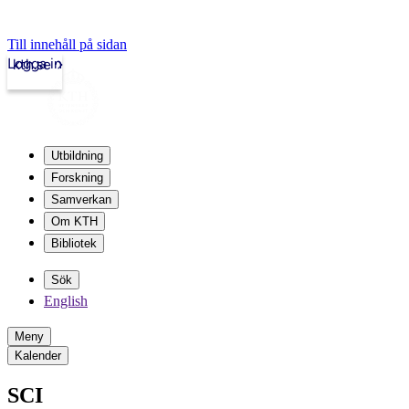
Till innehåll på sidan
Logga in
kth.se
Utbildning
Forskning
Samverkan
Om KTH
Bibliotek
Sök
English
Meny
Kalender
SCI