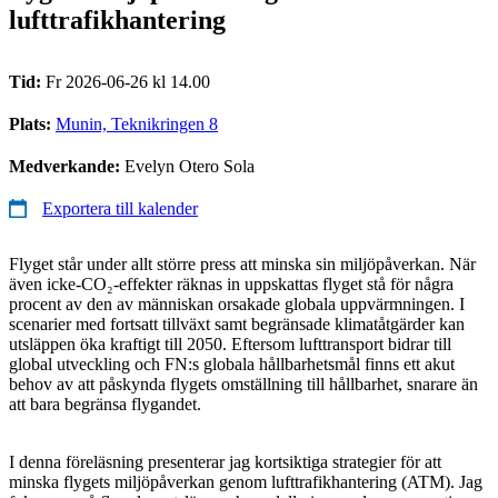
lufttrafikhantering
Tid:
Fr 2026-06-26 kl 14.00
Plats:
Munin, Teknikringen 8
Medverkande:
Evelyn Otero Sola
Exportera till kalender
Flyget står under allt större press att minska sin miljöpåverkan. När
även icke-CO₂-effekter räknas in uppskattas flyget stå för några
procent av den av människan orsakade globala uppvärmningen. I
scenarier med fortsatt tillväxt samt begränsade klimatåtgärder kan
utsläppen öka kraftigt till 2050. Eftersom lufttransport bidrar till
global utveckling och FN:s globala hållbarhetsmål finns ett akut
behov av att påskynda flygets omställning till hållbarhet, snarare än
att bara begränsa flygandet.
I denna föreläsning presenterar jag kortsiktiga strategier för att
minska flygets miljöpåverkan genom lufttrafikhantering (ATM). Jag