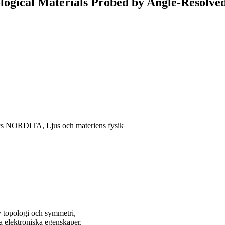
ological Materials Probed by Angle-Resolve
sics NORDITA, Ljus och materiens fysik
v topologi och symmetri,
la elektroniska egenskaper.