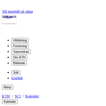
Till innehåll på sidan
Logga in
kth.se
Utbildning
Forskning
Samverkan
Om KTH
Bibliotek
Sök
English
Meny
KTH
SCI
Kalender
Kalender