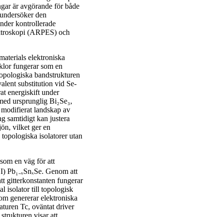
ingar är avgörande för både
 undersöker den
under kontrollerade
ektroskopi (ARPES) och
materials elektroniska
 klor fungerar som en
 topologiska bandstrukturen
lent substitution vid Se-
at energiskift under
 med ursprunglig Bi₂Se₃,
 modifierat landskap av
g samtidigt kan justera
jön, vilket ger en
 topologiska isolatorer utan
som en väg för att
TCI) Pb₁₋ₓSnₓSe. Genom att
tt gitterkonstanten fungerar
isolator till topologisk
 som genererar elektroniska
turen Tc, oväntat driver
strukturen visar att