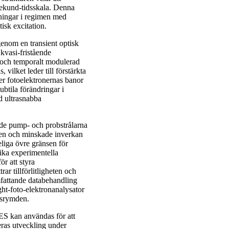
sekund-tidsskala. Denna
dningar i regimen med
isk excitation.
genom en transient optisk
kvasi-fristående
t och temporalt modulerad
vilket leder till förstärkta
er fotoelektronernas banor
ubtila förändringar i
d ultrasnabba
åde pump- och probstrålarna
ngen och minskade inverkan
liga övre gränsen för
olika experimentella
ör att styra
rar tillförlitligheten och
fattande databehandling
ght-foto-elektronanalysator
gdsrymden.
ES kan användas för att
eras utveckling under