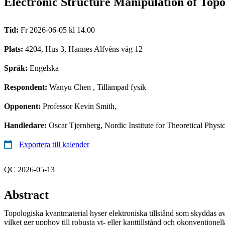
Electronic Structure Manipulation of Top
Tid:
Fr 2026-06-05 kl 14.00
Plats:
4204, Hus 3, Hannes Alfvéns väg 12
Språk:
Engelska
Respondent:
Wanyu Chen
, Tillämpad fysik
Opponent:
Professor Kevin Smith,
Handledare:
Oscar Tjernberg, Nordic Institute for Theoretical Phy
Exportera till kalender
QC 2026-05-13
Abstract
Topologiska kvantmaterial hyser elektroniska tillstånd som skyddas a
vilket ger upphov till robusta yt- eller kanttillstånd och okonventionel