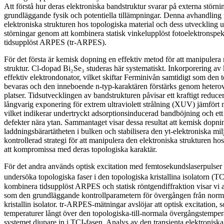
Att förstå hur deras elektroniska bandstruktur svarar på externa störn
grundläggande fysik och potentiella tillämpningar. Denna avhandling
elektroniska strukturen hos topologiska material och dess utveckling 
störningar genom att kombinera statisk vinkelupplöst fotoelektronsp
tidsupplöst ARPES (tr-ARPES).
För det första är kemisk dopning en effektiv metod för att manipulera 
struktur. Cl-dopad Bi₂Se₃ studeras här systematiskt. Inkorporering av
effektiv elektrondonator, vilket skiftar Ferminivån samtidigt som den
bevaras och den inneboende n-typ-karaktären förstärks genom heterova
platser. Tidsutvecklingen av bandstrukturen påvisar ett kraftigt reducer
långvarig exponering för extrem ultraviolett strålning (XUV) jämfört
vilket indikerar undertryckt adsorptionsinducerad bandböjning och ett
defekter nära ytan. Sammantaget visar dessa resultat att kemisk dopnin
laddningsbärartätheten i bulken och stabilisera den yt-elektroniska mil
kontrollerad strategi för att manipulera den elektroniska strukturen hos
att kompromissa med deras topologiska karaktär.
För det andra används optisk excitation med femtosekundslaserpulser 
undersöka topologiska faser i den topologiska kristallina isolatorn (
kombinera tidsupplöst ARPES och statisk röntgendiffraktion visar vi a
som den grundläggande kontrollparametern för övergången från normal 
kristallin isolator. tr-ARPES-mätningar avslöjar att optisk excitation,
temperaturer långt över den topologiska-till-normala övergångstempera
systemet djupare in i TCI-fasen. Analys av den transienta elektroniska 