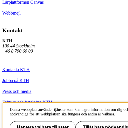
Lärplattformen Canvas
Webbmejl
Kontakt
KTH
100 44 Stockholm
+46 8 790 60 00
Kontakta KTH
Jobba på KTH
Press och media
Faktura och betalning KTH
Denna webbplats använder tjänster som kan lagra information om dig och
Om KTH:s webbplatser
nödvändiga för att webbplatsen ska fungera och andra är valbara.
Tillgänglighetsredogörelse
Hantera valbara tjänster
Tillåt bara nödvändig