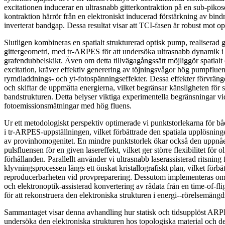
excitationen inducerar en ultrasnabb gitterkontraktion på en sub-piko
kontraktion härrör från en elektroniskt inducerad förstärkning av bin
inverterat bandgap. Dessa resultat visar att TCI-fasen är robust mot opt
Slutligen kombineras en spatialt strukturerad optisk pump, realiserad 
gittergeometri, med tr-ARPES för att undersöka ultrasnabb dynamik i 
grafendubbelskikt. Även om detta tillvägagångssätt möjliggör spatial
excitation, kräver effektiv generering av töjningsvågor hög pumpfluens, 
rymdladdnings- och yt-fotospänningseffekter. Dessa effekter förvräng
och skiftar de uppmätta energierna, vilket begränsar känsligheten för s
bandstrukturen. Detta belyser viktiga experimentella begränsningar vi
fotoemissionsmätningar med hög fluens.
Ur ett metodologiskt perspektiv optimerade vi punktstorlekarna för b
i tr-ARPES-uppställningen, vilket förbättrade den spatiala upplösni
av provinhomogenitet. En mindre punktstorlek ökar också den uppnåe
pulsfluensen för en given lasereffekt, vilket ger större flexibilitet för 
förhållanden. Parallellt använder vi ultrasnabb laserassisterad ritsning f
klyvningsprocessen längs ett önskat kristallografiskt plan, vilket förbätt
reproducerbarheten vid provpreparering. Dessutom implementeras om
och elektronoptik-assisterad konvertering av rådata från en time-of-fli
för att rekonstruera den elektroniska strukturen i energi--rörelsemän
Sammantaget visar denna avhandling hur statisk och tidsupplöst ARP
undersöka den elektroniska strukturen hos topologiska material och d