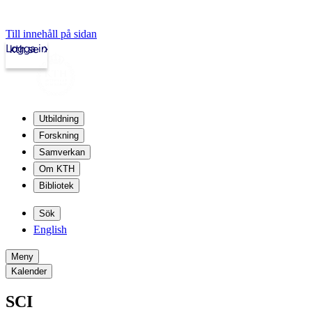
Till innehåll på sidan
Logga in
kth.se
Utbildning
Forskning
Samverkan
Om KTH
Bibliotek
Sök
English
Meny
Kalender
SCI