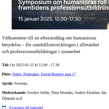
Välkommen till en eftermiddag om humanioras
betydelse – för samhällsutvecklingen i allmänhet
och professionsutbildningar i synnerhet
Tid:
On 2025-01-15 kl 12.00 - 17.30
Plats:
Nalen, Pelarsalen, David Bagares gata 17
Språk:
Svenska
Medverkande:
Sverker Sörlin, Nina Wormbs, Anders Ekström, Ida
Ölmedal m.fl
Exportera till kalender