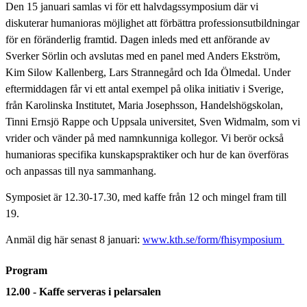
Den 15 januari samlas vi för ett halvdagssymposium där vi
diskuterar humanioras möjlighet att förbättra professionsutbildningar
för en föränderlig framtid. Dagen inleds med ett anförande av
Sverker Sörlin och avslutas med en panel med Anders Ekström,
Kim Silow Kallenberg, Lars Strannegård och Ida Ölmedal. Under
eftermiddagen får vi ett antal exempel på olika initiativ i Sverige,
från Karolinska Institutet, Maria Josephsson, Handelshögskolan,
Tinni Ernsjö Rappe och Uppsala universitet, Sven Widmalm, som vi
vrider och vänder på med namnkunniga kollegor. Vi berör också
humanioras specifika kunskapspraktiker och hur de kan överföras
och anpassas till nya sammanhang.
Symposiet är 12.30-17.30, med kaffe från 12 och mingel fram till
19.
Anmäl dig här senast 8 januari:
www.kth.se/form/fhisymposium
Program
12.00 - Kaffe serveras i pelarsalen