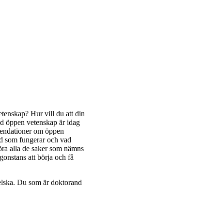
tenskap? Hur vill du att din
d öppen vetenskap är idag
endationer om öppen
ad som fungerar och vad
göra alla de saker som nämns
onstans att börja och få
gelska. Du som är doktorand