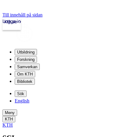
Till innehåll på sidan
Logga in
kth.se
Utbildning
Forskning
Samverkan
Om KTH
Bibliotek
Sök
English
Meny
KTH
KTH