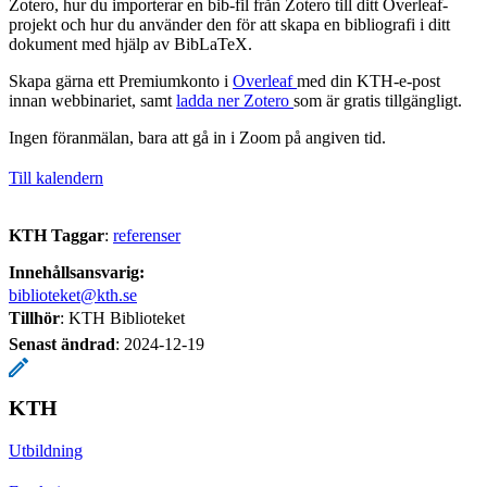
Zotero, hur du importerar en bib-fil från Zotero till ditt Overleaf-
projekt och hur du använder den för att skapa en bibliografi i ditt
dokument med hjälp av BibLaTeX.
Skapa gärna ett Premiumkonto i
Overleaf
med din KTH-e-post
innan webbinariet, samt
ladda ner Zotero
som är gratis tillgängligt.
Ingen föranmälan, bara att gå in i Zoom på angiven tid.
Till kalendern
KTH Taggar
:
referenser
Innehållsansvarig:
biblioteket@kth.se
Tillhör
: KTH Biblioteket
Senast ändrad
:
2024-12-19
KTH
Utbildning