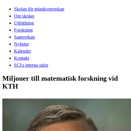
Skolan för teknikvetenskap
Om skolan
Utbildning
Forskning
Samverkan
Nyheter
Kalender
Kontakt
SCI:s interna sidor
Miljoner till matematisk forskning vid
KTH