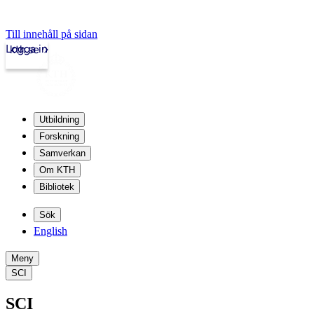
Till innehåll på sidan
Logga in
kth.se
Utbildning
Forskning
Samverkan
Om KTH
Bibliotek
Sök
English
Meny
SCI
SCI