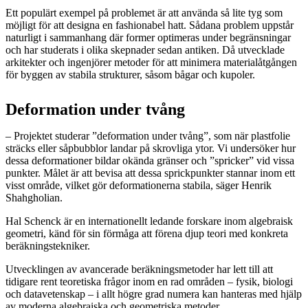
Ett populärt exempel på problemet är att använda så lite tyg som
möjligt för att designa en fashionabel hatt. Sådana problem uppstår
naturligt i sammanhang där former optimeras under begränsningar
och har studerats i olika skepnader sedan antiken. Då utvecklade
arkitekter och ingenjörer metoder för att minimera materialåtgången
för byggen av stabila strukturer, såsom bågar och kupoler.
Deformation under tvång
– Projektet studerar ”deformation under tvång”, som när plastfolie
sträcks eller såpbubblor landar på skrovliga ytor. Vi undersöker hur
dessa deformationer bildar okända gränser och ”spricker” vid vissa
punkter. Målet är att bevisa att dessa sprickpunkter stannar inom ett
visst område, vilket gör deformationerna stabila, säger Henrik
Shahgholian.
Hal Schenck är en internationellt ledande forskare inom algebraisk
geometri, känd för sin förmåga att förena djup teori med konkreta
beräkningstekniker.
Utvecklingen av avancerade beräkningsmetoder har lett till att
tidigare rent teoretiska frågor inom en rad områden – fysik, biologi
och datavetenskap – i allt högre grad numera kan hanteras med hjälp
av moderna algebraiska och geometriska metoder.