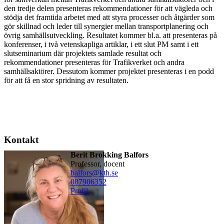
den tredje delen presenteras rekommendationer för att vägleda och
stödja det framtida arbetet med att styra processer och åtgärder som
gör skillnad och leder till synergier mellan transportplanering och
övrig samhällsutveckling. Resultatet kommer bl.a. att presenteras på
konferenser, i två vetenskapliga artiklar, i ett slut PM samt i ett
slutseminarium där projektets samlade resultat och
rekommendationer presenteras för Trafikverket och andra
samhällsaktörer. Dessutom kommer projektet presenteras i en podd
för att få en stor spridning av resultaten.
Kontakt
Berit Brokking Balfors
professor, docent
balfors@kth.se
08790
6352
Profil