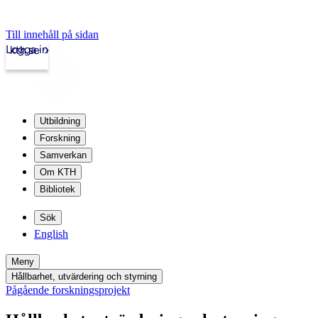
Till innehåll på sidan
Logga in
kth.se
Utbildning
Forskning
Samverkan
Om KTH
Bibliotek
Sök
English
Meny
Hållbarhet, utvärdering och styrning
Pågående forskningsprojekt