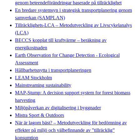
genom beteendeförändringar baserade på tillräcklighet
En bredare systemsyn i strategisk transportplanering genom
samverkan (SAMPLAN)
Tillräcklighets-LCA – Metodutveckling av Livscykelanalys
(LCA)
BECCS kopplat till kraftvärme – beräkning av
energikostnaden
Earth Observation for Change Detection - Ecological
Assessment
Hållbarhetsnytta i transportplaneringen
LEAM Stockholm
Mainstreaming sustainability
MAP-Stump: A decision support system for forest biomass
harvesting
Miljöpåverkan av digitalisering i byggnader
Mistra Sport & Outdoors
När är lagom bäst? – Metodutveckling för bedömning av
effekter på miljö och välbefinnande av ”tillräcklig”
konsumtion