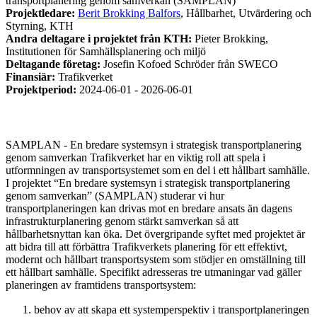
transportplanering genom samverkan (SAMPLAN)
Projektledare:
Berit Brokking Balfors
, Hållbarhet, Utvärdering och
Styrning, KTH
Andra deltagare i projektet från KTH:
Pieter Brokking,
Institutionen för Samhällsplanering och miljö
Deltagande företag:
Josefin Kofoed Schröder från SWECO
Finansiär:
Trafikverket
Projektperiod:
2024-06-01 - 2026-06-01
SAMPLAN - En bredare systemsyn i strategisk transportplanering
genom samverkan Trafikverket har en viktig roll att spela i
utformningen av transportsystemet som en del i ett hållbart samhälle.
I projektet “En bredare systemsyn i strategisk transportplanering
genom samverkan” (SAMPLAN) studerar vi hur
transportplaneringen kan drivas mot en bredare ansats än dagens
infrastrukturplanering genom stärkt samverkan så att
hållbarhetsnyttan kan öka. Det övergripande syftet med projektet är
att bidra till att förbättra Trafikverkets planering för ett effektivt,
modernt och hållbart transportsystem som stödjer en omställning till
ett hållbart samhälle. Specifikt adresseras tre utmaningar vad gäller
planeringen av framtidens transportsystem:
behov av att skapa ett systemperspektiv i transportplaneringen