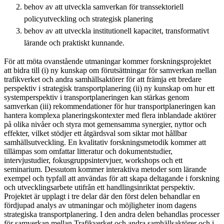
behov av att utveckla samverkan för transsektoriell
policyutveckling och strategisk planering
behov av att utveckla institutionell kapacitet, transformativt
lärande och praktiskt kunnande.
För att möta ovanstående utmaningar kommer forskningsprojektet
att bidra till (i) ny kunskap om förutsättningar för samverkan mellan
trafikverket och andra samhällsaktörer för att främja ett bredare
perspektiv i strategisk transportplanering (ii) ny kunskap om hur ett
systemperspektiv i transportplaneringen kan stärkas genom
samverkan (iii) rekommendationer för hur transportplaneringen kan
hantera komplexa planeringskontexter med flera inblandade aktörer
på olika nivåer och styra mot gemensamma synergier, nyttor och
effekter, vilket stödjer ett åtgärdsval som siktar mot hållbar
samhällsutveckling. En kvalitativ forskningsmetodik kommer att
tillämpas som omfattar litteratur och dokumentstudier,
intervjustudier, fokusgruppsintervjuer, workshops och ett
seminarium. Dessutom kommer interaktiva metoder som lärande
exempel och typfall att användas för att skapa deltagande i forskning
och utvecklingsarbete utifrån ett handlingsinriktat perspektiv.
Projektet är upplagt i tre delar där den först delen behandlar en
fördjupad analys av utmaningar och möjligheter inom dagens
strategiska transportplanering. I den andra delen behandlas processer
för samverkan mellan Trafikverket och andra samhällsaktörer och i