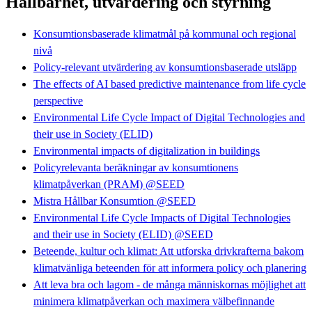
Hållbarhet, utvärdering och styrning
Konsumtionsbaserade klimatmål på kommunal och regional
nivå
Policy-relevant utvärdering av konsumtionsbaserade utsläpp
The effects of AI based predictive maintenance from life cycle
perspective
Environmental Life Cycle Impact of Digital Technologies and
their use in Society (ELID)
Environmental impacts of digitalization in buildings
Policyrelevanta beräkningar av konsumtionens
klimatpåverkan (PRAM) @SEED
Mistra Hållbar Konsumtion @SEED
Environmental Life Cycle Impacts of Digital Technologies
and their use in Society (ELID) @SEED
Beteende, kultur och klimat: Att utforska drivkrafterna bakom
klimatvänliga beteenden för att informera policy och planering
Att leva bra och lagom - de många människornas möjlighet att
minimera klimatpåverkan och maximera välbefinnande